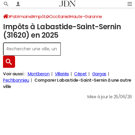
Patrimoine
Impôts
Occitanie
Haute-Garonne
Impôts à Labastide-Saint-Sernin
Labastide-Saint-Sernin
Impôt sur le revenu
(31620) en 2025
Voir aussi :
Montberon
Villariès
Cépet
Gargas
Pechbonnieu
Comparer Labastide-Saint-Sernin à une autre
ville
Mise à jour le 25/06/26