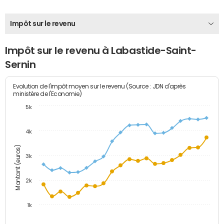
Impôt sur le revenu
Impôt sur le revenu à Labastide-Saint-
Sernin
Evolution de l'impôt moyen sur le revenu (Source : JDN d'après
ministère de l'Economie)
5k
4k
Montant (euros)
3k
2k
1k