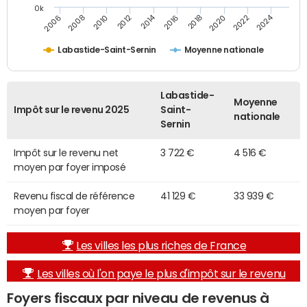
0k
2014
2024
2010
2020
2012
2022
2006
2016
2008
2018
Labastide-Saint-Sernin
Moyenne nationale
Labastide-
Moyenne
Impôt sur le revenu 2025
Saint-
nationale
Sernin
Impôt sur le revenu net
3 722 €
4 516 €
moyen par foyer imposé
Revenu fiscal de référence
41 129 €
33 939 €
moyen par foyer
Les villes les plus riches de France
Les villes où l'on paye le plus d'impôt sur le revenu
Foyers fiscaux par niveau de revenus à