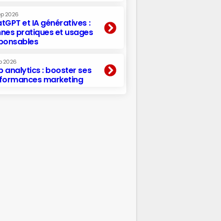
ep 2026
tGPT et IA génératives :
nes pratiques et usages
ponsables
p 2026
 analytics : booster ses
formances marketing