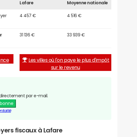
Lafare
Moyenne nationale
oyer
4 457 €
4 516 €
r
31 136 €
33 939 €
rance
Les villes où l'on paye le plus d'impôt
sur le revenu
directement par e-mail.
abonne
tialité
yers fiscaux à Lafare