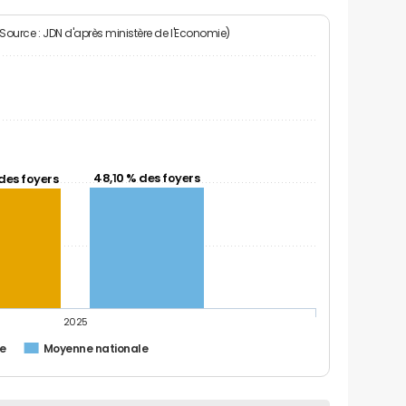
(Source : JDN d'après ministère de l'Economie)
48,10 % des foyers
des foyers
2025
e
Moyenne nationale