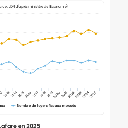
rce : JDN d'après ministère de l'Economie)
2024
2014
12
2019
2016
2023
2013
2020
2017
2021
2018
2025
2015
2022
Nombre de foyers fiscaux imposés
aux
Lafare en 2025