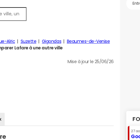
ue-Alric
Suzette
Gigondas
Beaumes-de-Venise
arer Lafare à une autre ville
Mise à jour le 25/06/26
FO
x
27 a
re
Goo