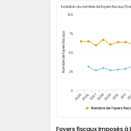
Evolution du nombre de foyers fiscaux (Sou
100
Nombre de foyers fiscaux
75
50
25
0
2005
20
2009
2006
2010
2007
2011
2008
Nombre de foyers fisc
Foyers fiscaux imposés à 