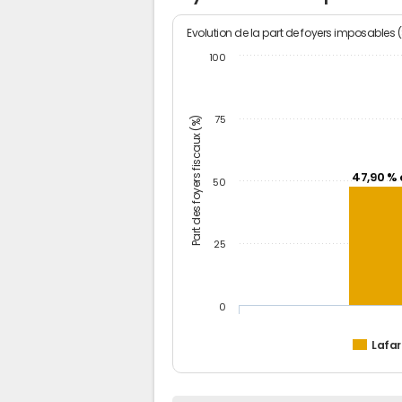
Evolution de la part de foyers imposables 
100
Part des foyers fiscaux (%)
75
47,90 % 
50
25
0
Lafar