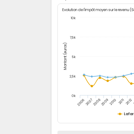
Evolution de l'impôt moyen sur le revenu (
10k
7,5k
Montant (euros)
5k
2,5k
0k
2010
2007
2012
2009
2006
2011
2008
Lafar