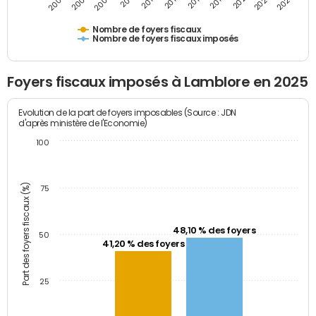
2009
2023
2017
2011
2025
2005
2019
2013
2007
2021
2015
Nombre de foyers fiscaux
Nombre de foyers fiscaux imposés
Foyers fiscaux imposés à Lamblore en 2025
Evolution de la part de foyers imposables (Source : JDN
d'après ministère de l'Economie)
100
Part des foyers fiscaux (%)
75
48,10 % des foyers
50
41,20 % des foyers
25