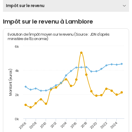
Impôt sur le revenu
Impôt sur le revenu à Lamblore
Evolution de l'impôt moyen sur le revenu (Source : JDN d'après
ministère de l'Economie)
6k
Montant (euros)
4k
2k
0k
2014
2024
2010
2020
2012
2022
2006
2016
2008
2018