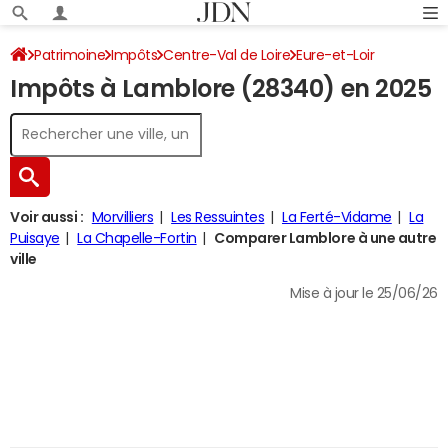
Patrimoine
Impôts
Centre-Val de Loire
Eure-et-Loir
Impôts à Lamblore (28340) en 2025
Lamblore
Impôt sur le revenu
Voir aussi :
Morvilliers
Les Ressuintes
La Ferté-Vidame
La
Puisaye
La Chapelle-Fortin
Comparer Lamblore à une autre
ville
Mise à jour le 25/06/26