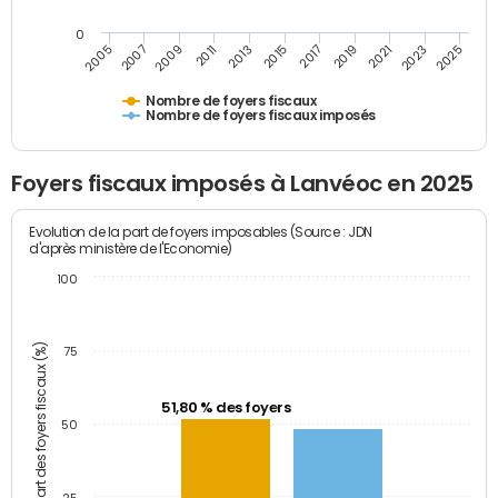
0
2023
2005
2009
2013
2017
2021
2025
2007
2011
2015
2019
Nombre de foyers fiscaux
Nombre de foyers fiscaux imposés
Foyers fiscaux imposés à Lanvéoc en 2025
Evolution de la part de foyers imposables (Source : JDN
d'après ministère de l'Economie)
100
Part des foyers fiscaux (%)
75
51,80 % des foyers
50