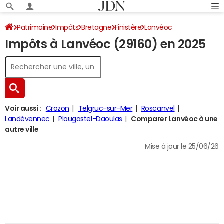
Patrimoine
Impôts
Bretagne
Finistère
Lanvéoc
Impôts à Lanvéoc (29160) en 2025
Impôt sur le revenu
Voir aussi :
Crozon
Telgruc-sur-Mer
Roscanvel
Landévennec
Plougastel-Daoulas
Comparer Lanvéoc à une
autre ville
Mise à jour le 25/06/26