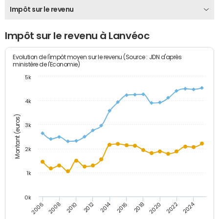
Impôt sur le revenu
Impôt sur le revenu à Lanvéoc
Evolution de l'impôt moyen sur le revenu (Source : JDN d'après
ministère de l'Economie)
5k
4k
Montant (euros)
3k
2k
1k
0k
2014
2024
2010
2020
2012
2022
2006
2016
2008
2018