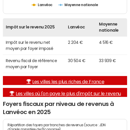
Lanvéoc
Moyenne nationale
Moyenne
Impôt sur le revenu 2025
Lanvéoc
nationale
Impôt sur le revenu net
2 204 €
4 516 €
moyen par foyer imposé
Revenu fiscal de référence
30 504 €
33 939 €
moyen par foyer
Les villes les plus riches de France
Les villes où l'on paye le plus d'impôt sur le revenu
Foyers fiscaux par niveau de revenus à
Lanvéoc en 2025
Répartition des foyers par tranches de revenus (source : JDN
d'après ministère de l'Economie)