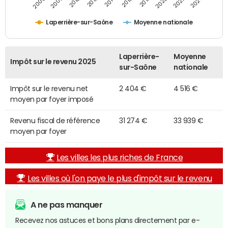
2014
2024
2010
2020
2012
2022
2006
2016
2008
2018
Laperrière-sur-Saône
Moyenne nationale
Laperrière-
Moyenne
Impôt sur le revenu 2025
sur-Saône
nationale
Impôt sur le revenu net
2 404 €
4 516 €
moyen par foyer imposé
Revenu fiscal de référence
31 274 €
33 939 €
moyen par foyer
Les villes les plus riches de France
Les villes où l'on paye le plus d'impôt sur le revenu
A ne pas manquer
Recevez nos astuces et bons plans directement par e-