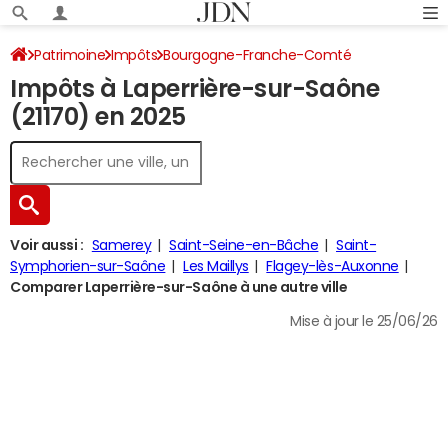
Patrimoine
Impôts
Bourgogne-Franche-Comté
Impôts à Laperrière-sur-Saône
Côte-d'Or
Laperrière-sur-Saône
Impôt sur le revenu
(21170) en 2025
Voir aussi :
Samerey
Saint-Seine-en-Bâche
Saint-
Symphorien-sur-Saône
Les Maillys
Flagey-lès-Auxonne
Comparer Laperrière-sur-Saône à une autre ville
Mise à jour le 25/06/26