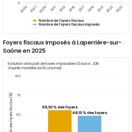
0
2009
2023
2017
2011
2025
2005
2019
2013
2007
2021
2015
Nombre de foyers fiscaux
Nombre de foyers fiscaux imposés
Foyers fiscaux imposés à Laperrière-sur-
Saône en 2025
Evolution de la part de foyers imposables (Source : JDN
d'après ministère de l'Economie)
100
Part des foyers fiscaux (%)
75
55,30 % des foyers
48,10 % des foyers
50