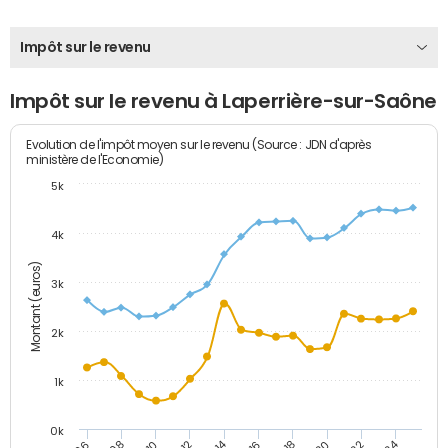
Impôt sur le revenu
Impôt sur le revenu à Laperrière-sur-Saône
Evolution de l'impôt moyen sur le revenu (Source : JDN d'après
ministère de l'Economie)
5k
4k
Montant (euros)
3k
2k
1k
0k