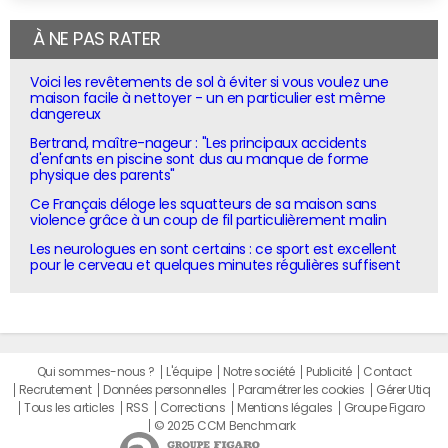
À NE PAS RATER
Voici les revêtements de sol à éviter si vous voulez une
maison facile à nettoyer - un en particulier est même
dangereux
Bertrand, maître-nageur : "Les principaux accidents
d'enfants en piscine sont dus au manque de forme
physique des parents"
Ce Français déloge les squatteurs de sa maison sans
violence grâce à un coup de fil particulièrement malin
Les neurologues en sont certains : ce sport est excellent
pour le cerveau et quelques minutes régulières suffisent
Qui sommes-nous ?
L'équipe
Notre société
Publicité
Contact
Recrutement
Données personnelles
Paramétrer les cookies
Gérer Utiq
Tous les articles
RSS
Corrections
Mentions légales
Groupe Figaro
© 2025 CCM Benchmark