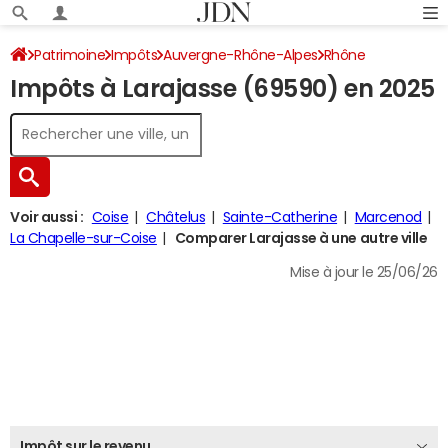
Patrimoine
Impôts
Auvergne-Rhône-Alpes
Rhône
Impôts à Larajasse (69590) en 2025
Larajasse
Impôt sur le revenu
Voir aussi :
Coise
Châtelus
Sainte-Catherine
Marcenod
La Chapelle-sur-Coise
Comparer Larajasse à une autre ville
Mise à jour le 25/06/26
Impôt sur le revenu