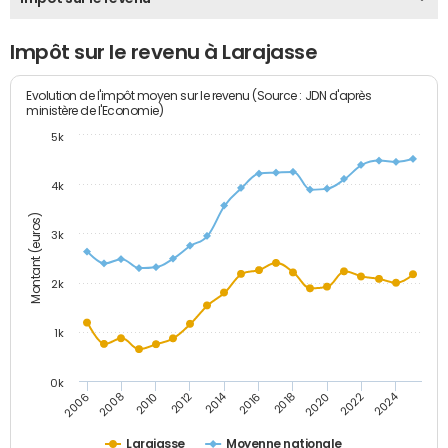
Impôt sur le revenu à Larajasse
Evolution de l'impôt moyen sur le revenu (Source : JDN d'après
ministère de l'Economie)
5k
4k
Montant (euros)
3k
2k
1k
0k
2014
2024
2010
2020
2012
2022
2006
2016
2008
2018
Larajasse
Moyenne nationale