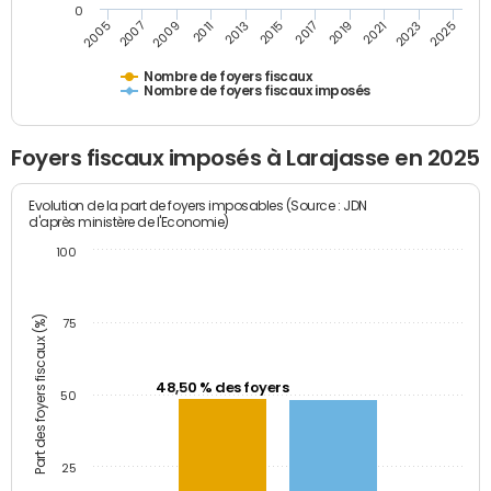
0
2023
2005
2009
2013
2017
2021
2025
2007
2011
2015
2019
Nombre de foyers fiscaux
Nombre de foyers fiscaux imposés
Foyers fiscaux imposés à Larajasse en 2025
Evolution de la part de foyers imposables (Source : JDN
d'après ministère de l'Economie)
100
Part des foyers fiscaux (%)
75
48,50 % des foyers
50
25