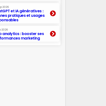
ep 2026
tGPT et IA génératives :
nes pratiques et usages
ponsables
p 2026
 analytics : booster ses
formances marketing