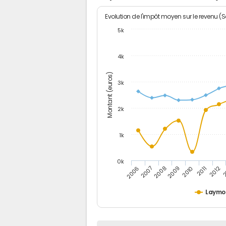
Evolution de l'impôt moyen sur le revenu (
5k
4k
Montant (euros)
3k
2k
1k
0k
2006
2007
2008
2009
2010
2011
2012
2
Laymo