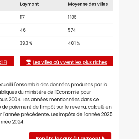
Laymont
Moyenne des villes
117
1 186
46
574
39,3 %
48,1 %
'IFI
Les villes où vivent les plus riches
recueilli l'ensemble des données produites par la
ubliques du ministère de l'Economie pour
epuis 2004. Les années mentionnées dans ce
de paiement de l'impôt sur le revenu, calculé en
r l'année précédente. Les impôts de l'année 2025
année 2024.
Impôts locaux à Laymont