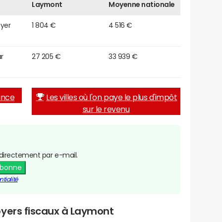
Laymont
Moyenne nationale
oyer
1 804 €
4 516 €
r
27 205 €
33 939 €
rance
Les villes où l'on paye le plus d'impôt
sur le revenu
directement par e-mail.
abonne
tialité
oyers fiscaux à Laymont