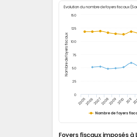
Evolution du nombre de foyers fiscaux (Sou
150
125
Nombre de foyers fiscaux
100
75
50
25
0
2005
20
2009
2006
2010
2007
2011
2008
Nombre de foyers fisc
Foyers fiscaux imposés à