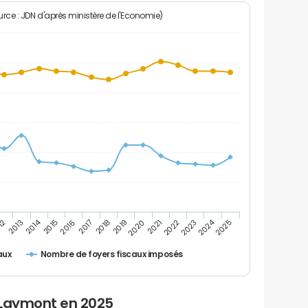
rce : JDN d'après ministère de l'Economie)
2024
2014
12
2019
2016
2023
2013
2020
2017
2021
2018
2025
2015
2022
Nombre de foyers fiscaux imposés
aux
 Laymont en 2025