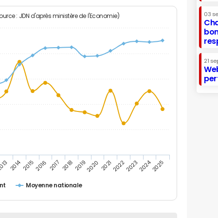
03 s
Source : JDN d'après ministère de l'Economie)
Cha
bon
res
21 se
Web
per
2014
2024
013
2015
2016
2017
2018
2019
2020
2021
2022
2023
2025
nt
Moyenne nationale