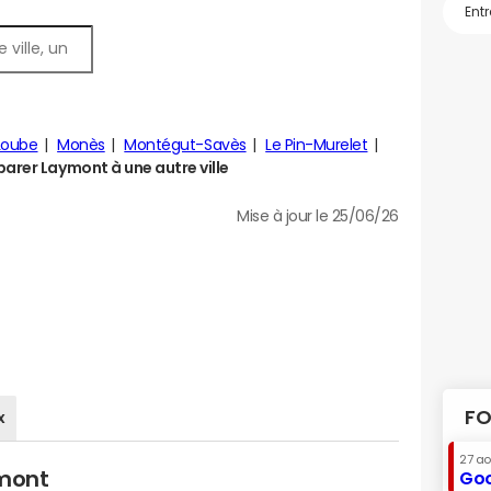
Loube
Monès
Montégut-Savès
Le Pin-Murelet
rer Laymont à une autre ville
Mise à jour le 25/06/26
FO
x
27 a
ymont
Goo