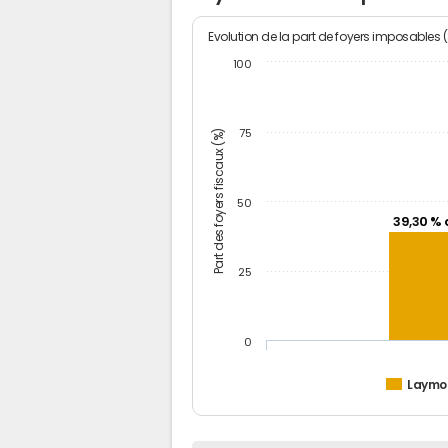
Evolution de la part de foyers imposables 
100
Part des foyers fiscaux (%)
75
50
39,30 % 
25
0
Laymo