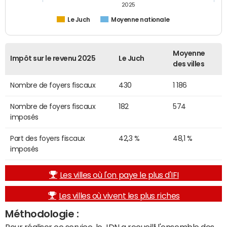
2025
Le Juch
Moyenne nationale
Moyenne
Impôt sur le revenu 2025
Le Juch
des villes
Nombre de foyers fiscaux
430
1 186
Nombre de foyers fiscaux
182
574
imposés
Part des foyers fiscaux
42,3 %
48,1 %
imposés
Les villes où l'on paye le plus d'IFI
Les villes où vivent les plus riches
Méthodologie :
Pour réaliser ce service, le JDN a recueilli l'ensemble des