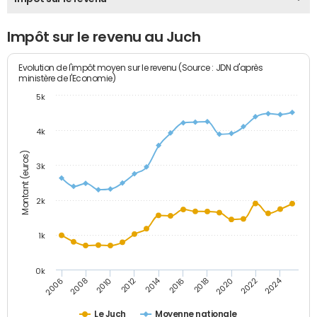
Impôt sur le revenu au Juch
Evolution de l'impôt moyen sur le revenu (Source : JDN d'après
ministère de l'Economie)
5k
4k
Montant (euros)
3k
2k
1k
0k
2014
2024
2010
2020
2012
2022
2006
2016
2008
2018
Le Juch
Moyenne nationale