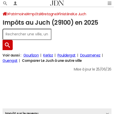
Patrimoine
Impôts
Bretagne
Finistère
Le Juch
Impôts au Juch (29100) en 2025
Impôt sur le revenu
Voir aussi :
Gourlizon
Kerlaz
Pouldergat
Douarnenez
Guengat
Comparer Le Juch à une autre ville
Mise à jour le 25/06/26
Impôt sur le revenu