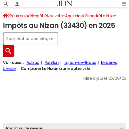
Patrimoine
Impôts
Nouvelle-Aquitaine
Gironde
Le Nizan
Impôts au Nizan (33430) en 2025
Impôt sur le revenu
Voir aussi :
Aubiac
Roaillan
Lignan-de-Bazas
Mazères
Uzeste
Comparer Le Nizan à une autre ville
Mise à jour le 25/06/26
Impôt sur le revenu