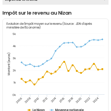
Impôt sur le revenu au Nizan
Evolution de l'impôt moyen sur le revenu (Source : JDN d'après
ministère de l'Economie)
5k
4k
Montant (euros)
3k
2k
1k
0k
2014
2024
2010
2020
2012
2022
2006
2016
2008
2018
Le Nizan
Moyenne nationale