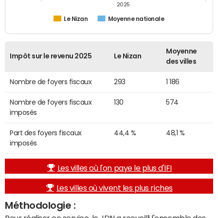
2025
Le Nizan
Moyenne nationale
Moyenne
Impôt sur le revenu 2025
Le Nizan
des villes
Nombre de foyers fiscaux
293
1 186
Nombre de foyers fiscaux
130
574
imposés
Part des foyers fiscaux
44,4 %
48,1 %
imposés
Les villes où l'on paye le plus d'IFI
Les villes où vivent les plus riches
Méthodologie :
Pour réaliser ce service, le JDN a recueilli l'ensemble des