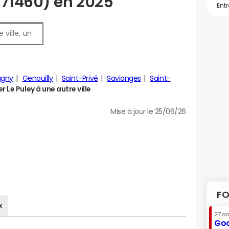
(71460) en 2025
gny
Genouilly
Saint-Privé
Savianges
Saint-
 Le Puley à une autre ville
Mise à jour le 25/06/26
FO
x
27 a
Goo