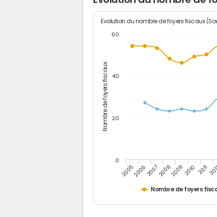
Evolution du nombre de foyers fiscaux (Sou
60
Nombre de foyers fiscaux
40
20
0
2011
2009
2007
2005
20
2010
2008
2006
Nombre de foyers fisc