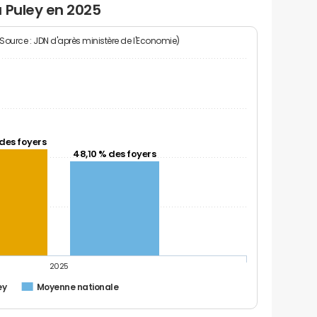
 Puley en 2025
(Source : JDN d'après ministère de l'Economie)
des foyers
48,10 % des foyers
2025
ey
Moyenne nationale