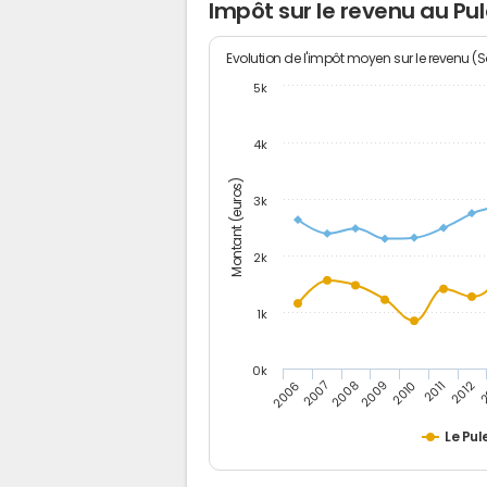
Impôt sur le revenu au Pu
Evolution de l'impôt moyen sur le revenu (
5k
4k
Montant (euros)
3k
2k
1k
0k
2006
2007
2008
2009
2010
2011
2012
2
Le Pul