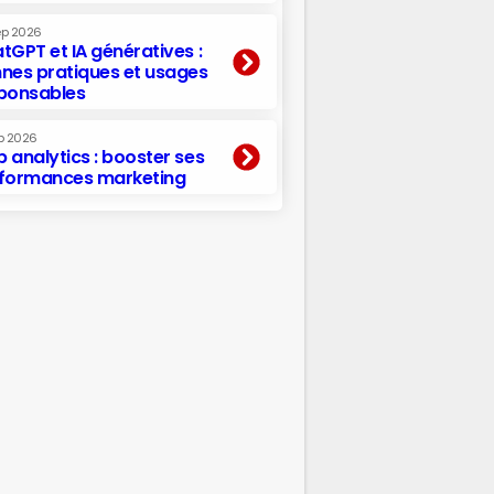
ep 2026
tGPT et IA génératives :
nes pratiques et usages
ponsables
p 2026
 analytics : booster ses
formances marketing