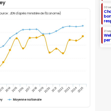
ley
03 s
Cha
Source : JDN d'après ministère de l'Economie)
bon
res
21 se
Web
per
2014
2024
013
2015
2016
2017
2018
2019
2020
2021
2022
2023
2025
ey
Moyenne nationale