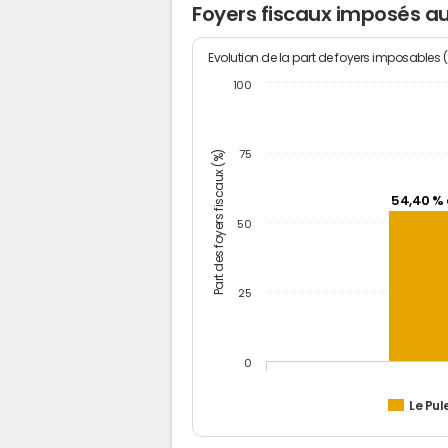
Foyers fiscaux imposés au
Evolution de la part de foyers imposables 
100
Part des foyers fiscaux (%)
75
54,40 % 
50
25
0
Le Pul