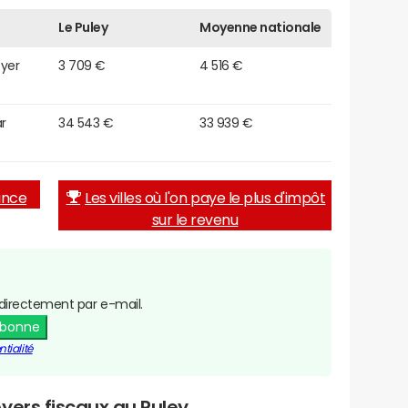
Le Puley
Moyenne nationale
oyer
3 709 €
4 516 €
r
34 543 €
33 939 €
rance
Les villes où l'on paye le plus d'impôt
sur le revenu
directement par e-mail.
abonne
tialité
yers fiscaux au Puley