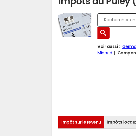
Impôts au Puley 
Voir aussi :
Germa
Micaud
Comparer
Impôt sur le revenu
Impôts locau