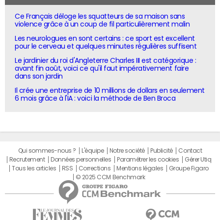
Ce Français déloge les squatteurs de sa maison sans
violence grâce à un coup de fil particulièrement malin
Les neurologues en sont certains : ce sport est excellent
pour le cerveau et quelques minutes régulières suffisent
Le jardinier du roi d'Angleterre Charles III est catégorique :
avant fin août, voici ce qu'il faut impérativement faire
dans son jardin
Il crée une entreprise de 10 millions de dollars en seulement
6 mois grâce à l'IA : voici la méthode de Ben Broca
Qui sommes-nous ?
L'équipe
Notre société
Publicité
Contact
Recrutement
Données personnelles
Paramétrer les cookies
Gérer Utiq
Tous les articles
RSS
Corrections
Mentions légales
Groupe Figaro
© 2025 CCM Benchmark