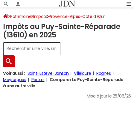
Patrimoine
Impôts
Provence-Alpes-Côte d'Azur
Impôts au Puy-Sainte-Réparade
Bouches-du-Rhône
Le Puy-Sainte-Réparade
(13610) en 2025
Impôt sur le revenu
Voir aussi :
Saint-Estève-Janson
Villelaure
Rognes
Meyrargues
Pertuis
Comparer Le Puy-Sainte-Réparade
à une autre ville
Mise à jour le 25/06/26