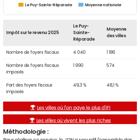
Le Puy-Sainte-Réparade
Moyenne nationale
Le Puy-
Moyenne
Impôt sur le revenu 2025
Sainte-
des villes
Réparade
Nombre de foyers fiscaux
4 040
1 186
Nombre de foyers fiscaux
1 990
574
imposés
Part des foyers fiscaux
49,3 %
48,1 %
imposés
Les villes où l'on paye le plus d'IFI
Les villes où vivent les plus riches
Méthodologie :
Pour réaliser ce service, le JDN a recueilli l'ensemble des