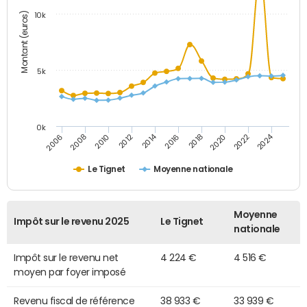
Montant (euros)
10k
5k
0k
2014
2024
2006
2008
2010
2012
2016
2018
2020
2022
Le Tignet
Moyenne nationale
Moyenne
Impôt sur le revenu 2025
Le Tignet
nationale
Impôt sur le revenu net
4 224 €
4 516 €
moyen par foyer imposé
Revenu fiscal de référence
38 933 €
33 939 €