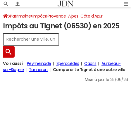
Patrimoine
Impôts
Provence-Alpes-Côte d'Azur
Impôts au Tignet (06530) en 2025
Alpes-Maritimes
Le Tignet
Impôt sur le revenu
Voir aussi :
Peymeinade
Spéracèdes
Cabris
Auribeau-
sur-Siagne
Tanneron
Comparer Le Tignet à une autre ville
Mise à jour le 25/06/26