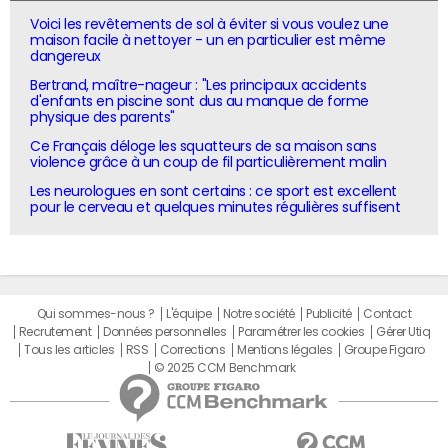
Voici les revêtements de sol à éviter si vous voulez une
maison facile à nettoyer - un en particulier est même
dangereux
Bertrand, maître-nageur : "Les principaux accidents
d'enfants en piscine sont dus au manque de forme
physique des parents"
Ce Français déloge les squatteurs de sa maison sans
violence grâce à un coup de fil particulièrement malin
Les neurologues en sont certains : ce sport est excellent
pour le cerveau et quelques minutes régulières suffisent
Qui sommes-nous ?
L'équipe
Notre société
Publicité
Contact
Recrutement
Données personnelles
Paramétrer les cookies
Gérer Utiq
Tous les articles
RSS
Corrections
Mentions légales
Groupe Figaro
© 2025 CCM Benchmark