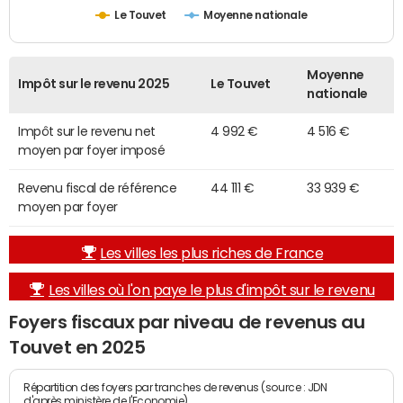
Le Touvet
Moyenne nationale
Moyenne
Impôt sur le revenu 2025
Le Touvet
nationale
Impôt sur le revenu net
4 992 €
4 516 €
moyen par foyer imposé
Revenu fiscal de référence
44 111 €
33 939 €
moyen par foyer
Les villes les plus riches de France
Les villes où l'on paye le plus d'impôt sur le revenu
Foyers fiscaux par niveau de revenus au
Touvet en 2025
Répartition des foyers par tranches de revenus (source : JDN
d'après ministère de l'Economie)