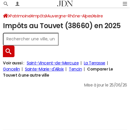
Patrimoine
Impôts
Auvergne-Rhône-Alpes
Isère
Impôts au Touvet (38660) en 2025
Le Touvet
Impôt sur le revenu
Voir aussi :
Saint-Vincent-de-Mercuze
La Terrasse
Goncelin
Sainte-Marie-d'Alloix
Tencin
Comparer Le
Touvet à une autre ville
Mise à jour le 25/06/26