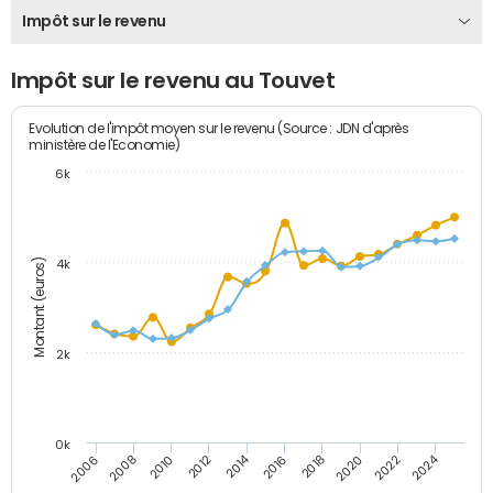
Impôt sur le revenu
Impôt sur le revenu au Touvet
Evolution de l'impôt moyen sur le revenu (Source : JDN d'après
ministère de l'Economie)
6k
Montant (euros)
4k
2k
0k
2014
2024
2010
2020
2012
2022
2006
2016
2008
2018