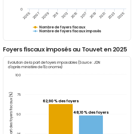
0
2023
2005
2009
2013
2017
2021
2025
2007
2011
2015
2019
Nombre de foyers fiscaux
Nombre de foyers fiscaux imposés
Foyers fiscaux imposés au Touvet en 2025
Evolution de la part de foyers imposables (Source : JDN
d'après ministère de l'Economie)
100
Part des foyers fiscaux (%)
75
62,90 % des foyers
48,10 % des foyers
50