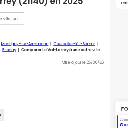
rrey (21140) en 2025
Montigny-sur-Armançon
Courcelles-lès-Semur
Brianny
Comparer Le Val-Larrey à une autre ville
Mise à jour le 25/06/26
FO
x
27 a
Goo