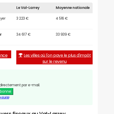
Le Val-Larrey
Moyenne nationale
oyer
3 223 €
4 516 €
r
34 617 €
33 939 €
rance
Les villes où l'on paye le plus d'impôt
sur le revenu
directement par e-mail.
abonne
tialité
yers fiscaux au Val-Larrey