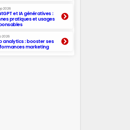
ep 2026
tGPT et IA génératives :
nes pratiques et usages
ponsables
p 2026
 analytics : booster ses
formances marketing