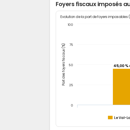
Foyers fiscaux imposés au
Evolution de la part de foyers imposables 
100
Part des foyers fiscaux (%)
75
50
45,00 % 
25
0
Le Val-L