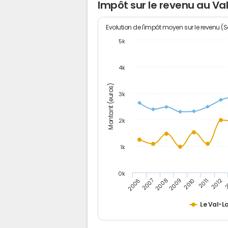
Impôt sur le revenu au Va
Evolution de l'impôt moyen sur le revenu (
5k
4k
Montant (euros)
3k
2k
1k
0k
2006
2007
2008
2009
2010
2011
2012
2
Le Val-L