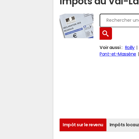
Impôts au Val-La
Voir aussi :
Roilly
Pont-et-Massène
Impôt sur le revenu
Impôts locau