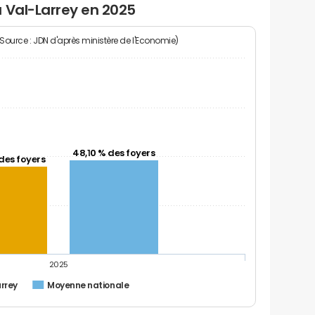
 Val-Larrey en 2025
(Source : JDN d'après ministère de l'Economie)
48,10 % des foyers
des foyers
2025
arrey
Moyenne nationale