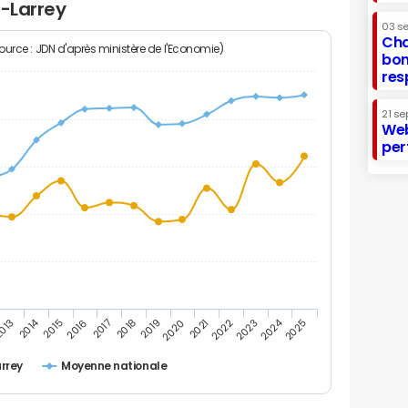
l-Larrey
03 s
Cha
Source : JDN d'après ministère de l'Economie)
bon
res
21 se
Web
per
2014
2024
013
2015
2016
2017
2018
2019
2020
2021
2022
2023
2025
arrey
Moyenne nationale