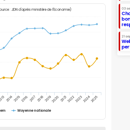
03 s
Source : JDN d'après ministère de l'Economie)
Cha
bon
res
21 se
Web
per
2014
2024
013
2015
2016
2017
2018
2019
2020
2021
2022
2023
2025
hem
Moyenne nationale