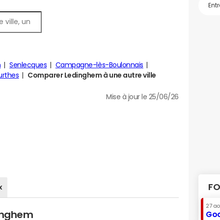
n
Senlecques
Campagne-lès-Boulonnais
urthes
Comparer Ledinghem à une autre ville
Mise à jour le 25/06/26
FO
x
27 a
dinghem
Goo