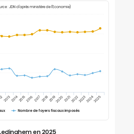
rce : JDN d'après ministère de l'Economie)
2024
2014
12
2019
2016
2023
2013
2020
2017
2021
2018
2025
2015
2022
Nombre de foyers fiscaux imposés
aux
 Ledinghem en 2025