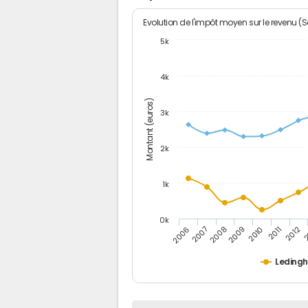
Evolution de l'impôt moyen sur le revenu (
5k
4k
Montant (euros)
3k
2k
1k
0k
2006
2007
2008
2009
2010
2011
2012
2
Leding