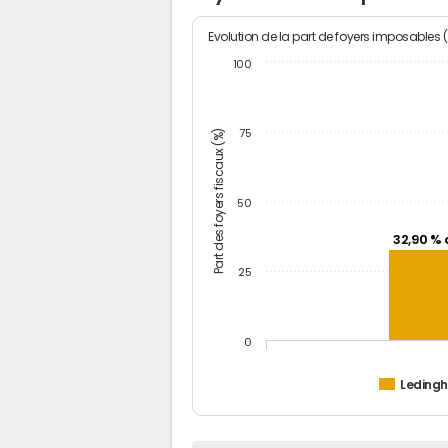
Evolution de la part de foyers imposables 
100
Part des foyers fiscaux (%)
75
50
32,90 % 
25
0
Leding