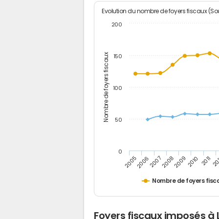
Evolution du nombre de foyers fiscaux (Sou
200
Nombre de foyers fiscaux
150
100
50
0
2005
20
2009
2006
2010
2007
2011
2008
Nombre de foyers fisc
Foyers fiscaux imposés à