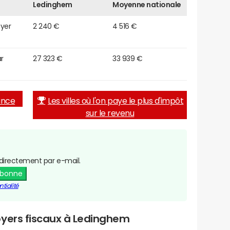
Ledinghem
Moyenne nationale
oyer
2 240 €
4 516 €
r
27 323 €
33 939 €
rance
Les villes où l'on paye le plus d'impôt
sur le revenu
directement par e-mail.
abonne
tialité
oyers fiscaux à Ledinghem