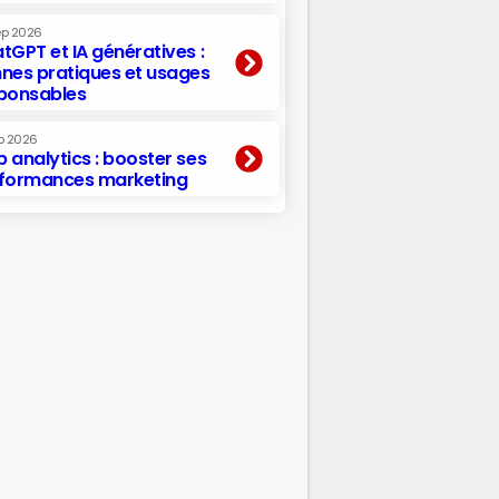
ep 2026
tGPT et IA génératives :
nes pratiques et usages
ponsables
p 2026
 analytics : booster ses
formances marketing