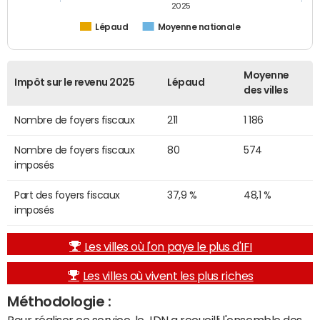
2025
Lépaud
Moyenne nationale
Moyenne
Impôt sur le revenu 2025
Lépaud
des villes
Nombre de foyers fiscaux
211
1 186
Nombre de foyers fiscaux
80
574
imposés
Part des foyers fiscaux
37,9 %
48,1 %
imposés
Les villes où l'on paye le plus d'IFI
Les villes où vivent les plus riches
Méthodologie :
Pour réaliser ce service, le JDN a recueilli l'ensemble des