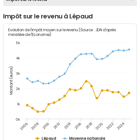
Impôt sur le revenu à Lépaud
Evolution de l'impôt moyen sur le revenu (Source : JDN d'après
ministère de l'Economie)
5k
4k
Montant (euros)
3k
2k
1k
0k
2014
2024
2010
2020
2012
2022
2006
2016
2008
2018
Lépaud
Moyenne nationale