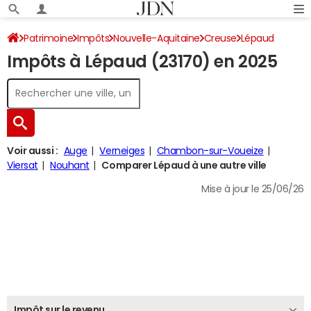
Patrimoine
Impôts
Nouvelle-Aquitaine
Creuse
Lépaud
Impôts à Lépaud (23170) en 2025
Impôt sur le revenu
Voir aussi :
Auge
Verneiges
Chambon-sur-Voueize
Viersat
Nouhant
Comparer Lépaud à une autre ville
Mise à jour le 25/06/26
Impôt sur le revenu