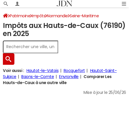
Patrimoine
Impôts
Normandie
Seine-Maritime
Impôts aux Hauts-de-Caux (76190)
Les Hauts-de-Caux
Impôt sur le revenu
en 2025
Voir aussi :
Hautot-le-Vatois
Rocquefort
Hautot-Saint-
Sulpice
Baons-le-Comte
Envronville
Comparer Les
Hauts-de-Caux à une autre ville
Mise à jour le 25/06/26