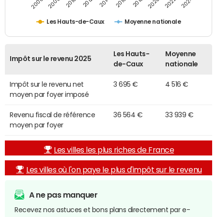
2014
2024
2010
2020
2012
2022
2006
2016
2008
2018
Les Hauts-de-Caux
Moyenne nationale
Les Hauts-
Moyenne
Impôt sur le revenu 2025
de-Caux
nationale
Impôt sur le revenu net
3 695 €
4 516 €
moyen par foyer imposé
Revenu fiscal de référence
36 564 €
33 939 €
moyen par foyer
Les villes les plus riches de France
Les villes où l'on paye le plus d'impôt sur le revenu
A ne pas manquer
Recevez nos astuces et bons plans directement par e-