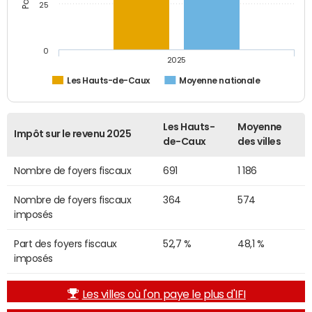
25
0
2025
Les Hauts-de-Caux
Moyenne nationale
Les Hauts-
Moyenne
Impôt sur le revenu 2025
de-Caux
des villes
Nombre de foyers fiscaux
691
1 186
Nombre de foyers fiscaux
364
574
imposés
Part des foyers fiscaux
52,7 %
48,1 %
imposés
Les villes où l'on paye le plus d'IFI