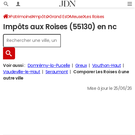
Patrimoine
Impôts
Grand Est
Meuse
Les Roises
Impôts aux Roises (55130) en nc
Impôt sur le revenu
Voir aussi :
Domrémy-la-Pucelle
Greux
Vouthon-Haut
Vaudeville-le-Haut
Seraumont
Comparer Les Roises à une
autre ville
Mise à jour le 25/06/26