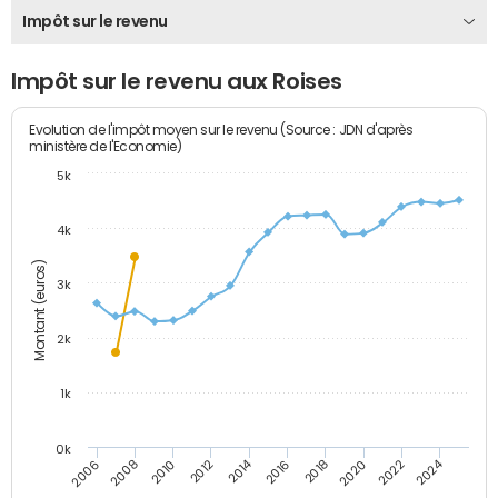
Impôt sur le revenu
Impôt sur le revenu aux Roises
Evolution de l'impôt moyen sur le revenu (Source : JDN d'après
ministère de l'Economie)
5k
4k
Montant (euros)
3k
2k
1k
0k
2014
2024
2010
2020
2012
2022
2006
2016
2008
2018