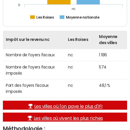
0
nc
Les Roises
Moyenne nationale
Moyenne
Impôt sur le revenu nc
Les Roises
des villes
Nombre de foyers fiscaux
nc
1 186
Nombre de foyers fiscaux
nc
574
imposés
Part des foyers fiscaux
nc
48,1 %
imposés
Les villes où l'on paye le plus d'IFI
Les villes où vivent les plus riches
Méthodologie :