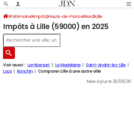
Patrimoine
Impôts
Hauts-de-France
Nord
Lille
Impôts à Lille (59000) en 2025
Impôt sur le revenu
Voir aussi :
Lambersart
La Madeleine
Saint-André-lez-Lille
Loos
Ronchin
Comparer Lille à une autre ville
Mise à jour le 25/06/26