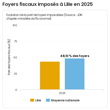
Foyers fiscaux imposés à Lille en 2025
Evolution de la part de foyers imposables (Source : JDN
d'après ministère de l'Economie)
100
Part des foyers fiscaux (%)
75
48,10 % des foyers
50
25
0
2025
Lille
Moyenne nationale