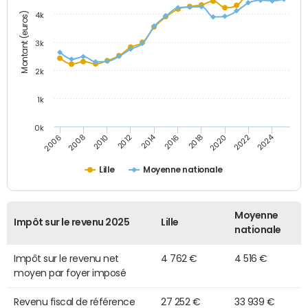
Montant (euros)
4k
3k
2k
1k
0k
2014
2024
2010
2020
2012
2022
2006
2016
2008
2018
Lille
Moyenne nationale
Moyenne
Impôt sur le revenu 2025
Lille
nationale
Impôt sur le revenu net
4 762 €
4 516 €
moyen par foyer imposé
Revenu fiscal de référence
27 252 €
33 939 €