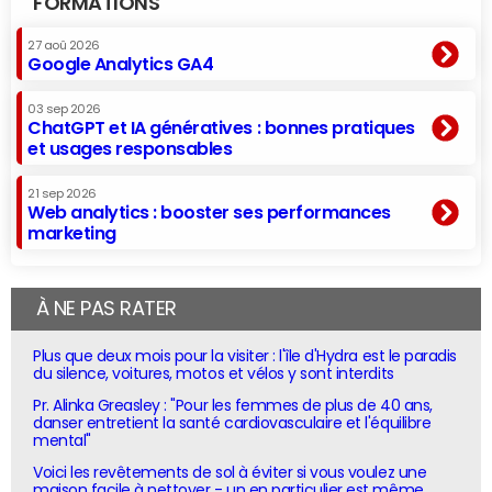
FORMATIONS
27 aoû 2026
Google Analytics GA4
03 sep 2026
ChatGPT et IA génératives : bonnes pratiques
et usages responsables
21 sep 2026
Web analytics : booster ses performances
marketing
À NE PAS RATER
Plus que deux mois pour la visiter : l'île d'Hydra est le paradis
du silence, voitures, motos et vélos y sont interdits
Pr. Alinka Greasley : "Pour les femmes de plus de 40 ans,
danser entretient la santé cardiovasculaire et l'équilibre
mental"
Voici les revêtements de sol à éviter si vous voulez une
maison facile à nettoyer - un en particulier est même