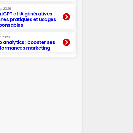
ep 2026
tGPT et IA génératives :
nes pratiques et usages
ponsables
p 2026
 analytics : booster ses
formances marketing