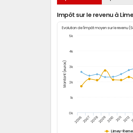
Impôt sur le revenu à Li
Evolution de l'impôt moyen sur le revenu (
5k
4k
Montant (euros)
3k
2k
1k
0k
2006
2007
2008
2009
2010
2011
2012
2
Limey-Remen