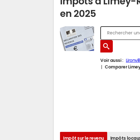
Impôts à Limey-
en 2025
Voir aussi :
Lironvil
Comparer Limey-
Impôt sur le revenu
Impôts locau