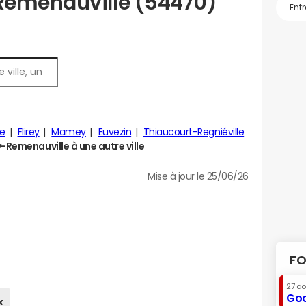
Remenauville (54470)
le
Flirey
Mamey
Euvezin
Thiaucourt-Regniéville
Remenauville à une autre ville
Mise à jour le 25/06/26
FO
27 a
Goo
x