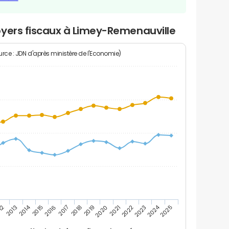
oyers fiscaux à Limey-Remenauville
rce : JDN d'après ministère de l'Economie)
2024
2014
12
2019
2016
2023
2013
2020
2017
2021
2018
2025
2015
2022