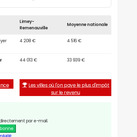
Limey-
Moyenne nationale
Remenauville
oyer
4 208 €
4 516 €
r
44 013 €
33 939 €
rance
Les villes où l'on paye le plus d'impôt
sur le revenu
directement par e-mail.
abonne
tialité