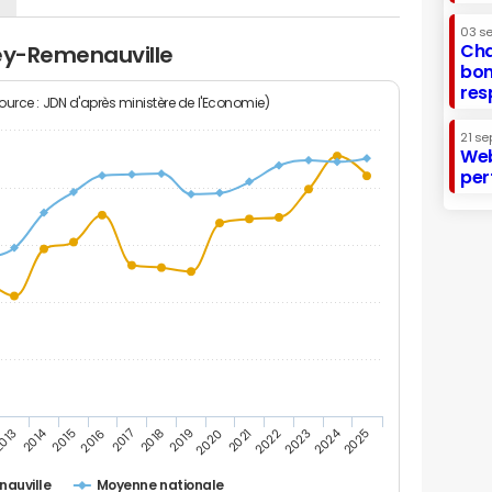
03 s
Cha
mey-Remenauville
bon
res
Source : JDN d'après ministère de l'Economie)
21 se
Web
per
2014
2024
013
2015
2016
2017
2018
2019
2020
2021
2022
2023
2025
auville
Moyenne nationale