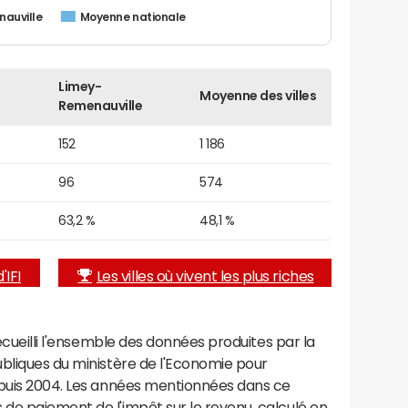
auville
Moyenne nationale
Limey-
Moyenne des villes
Remenauville
152
1 186
96
574
63,2 %
48,1 %
'IFI
Les villes où vivent les plus riches
recueilli l'ensemble des données produites par la
ubliques du ministère de l'Economie pour
epuis 2004. Les années mentionnées dans ce
de paiement de l'impôt sur le revenu, calculé en