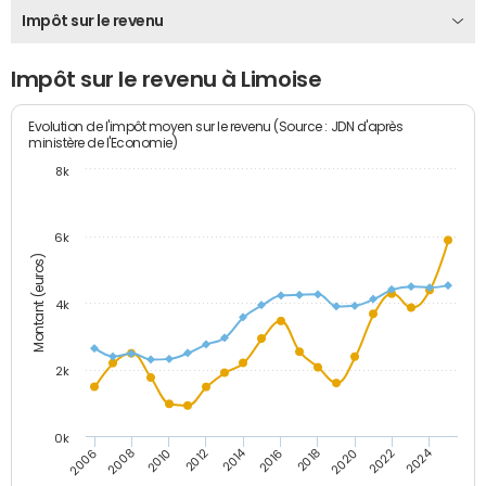
Impôt sur le revenu
Impôt sur le revenu à Limoise
Evolution de l'impôt moyen sur le revenu (Source : JDN d'après
ministère de l'Economie)
8k
6k
Montant (euros)
4k
2k
0k
2014
2024
2010
2020
2012
2022
2006
2016
2008
2018