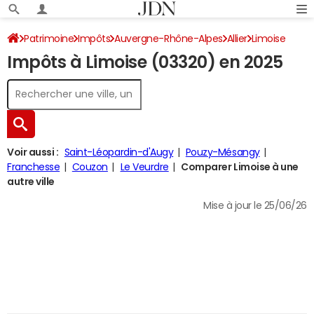
Patrimoine
Impôts
Auvergne-Rhône-Alpes
Allier
Limoise
Impôts à Limoise (03320) en 2025
Impôt sur le revenu
Voir aussi :
Saint-Léopardin-d'Augy
Pouzy-Mésangy
Franchesse
Couzon
Le Veurdre
Comparer Limoise à une
autre ville
Mise à jour le 25/06/26