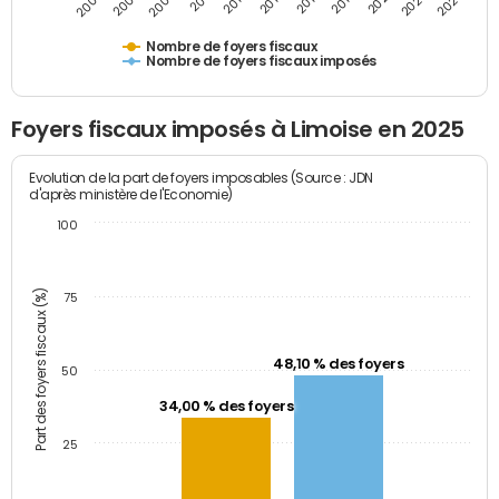
2009
2023
2017
2011
2025
2005
2019
2013
2007
2021
2015
Nombre de foyers fiscaux
Nombre de foyers fiscaux imposés
Foyers fiscaux imposés à Limoise en 2025
Evolution de la part de foyers imposables (Source : JDN
d'après ministère de l'Economie)
100
Part des foyers fiscaux (%)
75
48,10 % des foyers
50
34,00 % des foyers
25