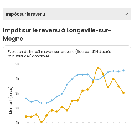
Impôt sur le revenu
Impôt sur le revenu à Longeville-sur-
Mogne
Evolution de l'impôt moyen sur le revenu (Source : JDN d'après
ministère de l'Economie)
5k
4k
Montant (euros)
3k
2k
1k