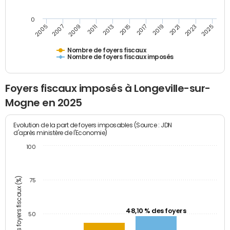
0
2009
2023
2017
2011
2025
2005
2019
2013
2007
2021
2015
Nombre de foyers fiscaux
Nombre de foyers fiscaux imposés
Foyers fiscaux imposés à Longeville-sur-
Mogne en 2025
Evolution de la part de foyers imposables (Source : JDN
d'après ministère de l'Economie)
100
Part des foyers fiscaux (%)
75
48,10 % des foyers
50