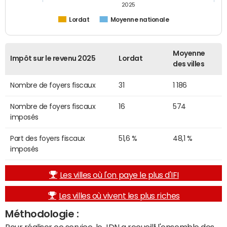
2025
Lordat
Moyenne nationale
Moyenne
Impôt sur le revenu 2025
Lordat
des villes
Nombre de foyers fiscaux
31
1 186
Nombre de foyers fiscaux
16
574
imposés
Part des foyers fiscaux
51,6 %
48,1 %
imposés
Les villes où l'on paye le plus d'IFI
Les villes où vivent les plus riches
Méthodologie :
Pour réaliser ce service, le JDN a recueilli l'ensemble des