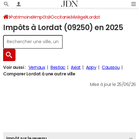
Patrimoine
Impôts
Occitanie
Ariège
Lordat
Impôts à Lordat (09250) en 2025
Impôt sur le revenu
Voir aussi :
Vernaux
Bestiac
Axiat
Appy
Caussou
Comparer Lordat à une autre ville
Mise à jour le 25/06/26
Impôt sur le revenu