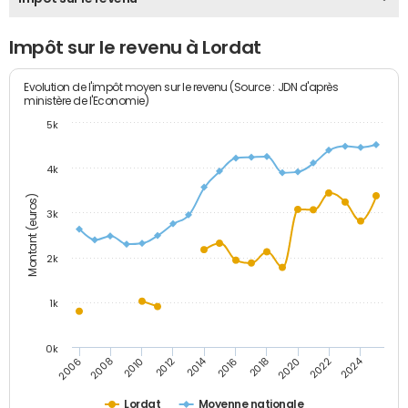
Impôt sur le revenu à Lordat
Evolution de l'impôt moyen sur le revenu (Source : JDN d'après
ministère de l'Economie)
5k
4k
Montant (euros)
3k
2k
1k
0k
2014
2024
2010
2020
2012
2022
2006
2016
2008
2018
Lordat
Moyenne nationale