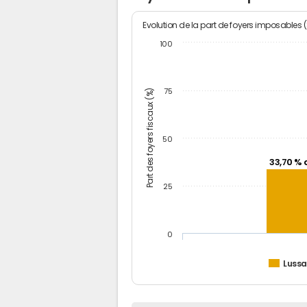
Evolution de la part de foyers imposables 
100
Part des foyers fiscaux (%)
75
50
33,70 % 
25
0
Luss