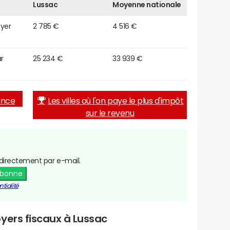
Lussac
Moyenne nationale
oyer
2 785 €
4 516 €
r
25 234 €
33 939 €
rance
Les villes où l'on paye le plus d'impôt
sur le revenu
directement par e-mail.
abonne
tialité
yers fiscaux à Lussac