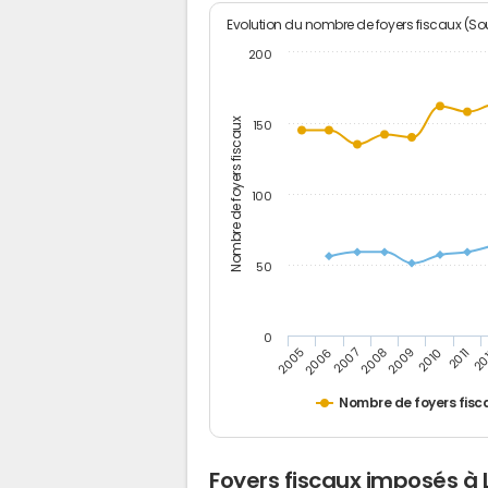
Evolution du nombre de foyers fiscaux (Sou
200
Nombre de foyers fiscaux
150
100
50
0
2005
20
2009
2006
2010
2007
2011
2008
Nombre de foyers fisc
Foyers fiscaux imposés à