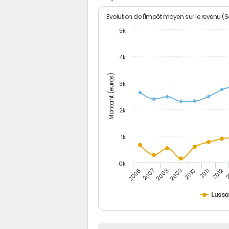
Evolution de l'impôt moyen sur le revenu (
5k
4k
Montant (euros)
3k
2k
1k
0k
2006
2007
2008
2009
2010
2011
2012
2
Luss