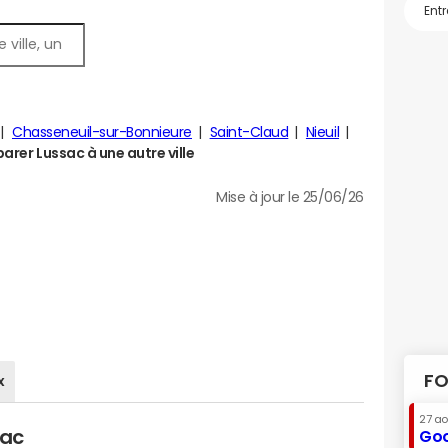
Chasseneuil-sur-Bonnieure
Saint-Claud
Nieuil
rer Lussac à une autre ville
Mise à jour le 25/06/26
FO
x
27 a
sac
Goo