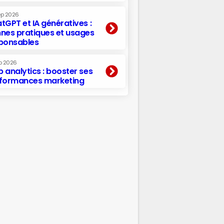
ep 2026
tGPT et IA génératives :
nes pratiques et usages
ponsables
p 2026
 analytics : booster ses
formances marketing