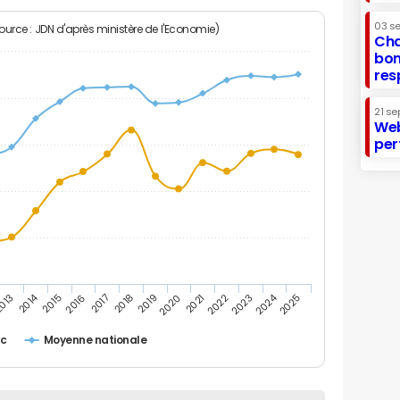
03 s
Source : JDN d'après ministère de l'Economie)
Cha
bon
res
21 se
Web
per
2014
2024
013
2015
2016
2017
2018
2019
2020
2021
2022
2023
2025
ac
Moyenne nationale