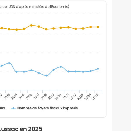
rce : JDN d'après ministère de l'Economie)
2024
2014
12
2019
2016
2023
2013
2020
2017
2021
2018
2025
2015
2022
Nombre de foyers fiscaux imposés
aux
 Lussac en 2025