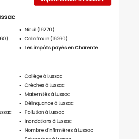
Lussac
Nieuil (16270)
260)
Cellefrouin (16260)
Les impôts payés en Charente
Collège à Lussac
Crèches à Lussac
Maternités à Lussac
Délinquance à Lussac
ussac
Pollution à Lussac
Inondations à Lussac
Nombre d'infirmières à Lussac
c
Entreprises à Lussac