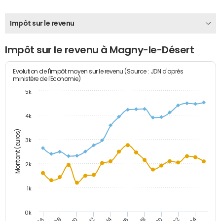
Impôt sur le revenu
Impôt sur le revenu à Magny-le-Désert
Evolution de l'impôt moyen sur le revenu (Source : JDN d'après
ministère de l'Economie)
5k
4k
Montant (euros)
3k
2k
1k
0k