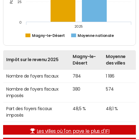
25
0
2025
Magny-le-Désert
Moyenne nationale
Magny-le-
Moyenne
Impôt sur le revenu 2025
Désert
des villes
Nombre de foyers fiscaux
784
1 186
Nombre de foyers fiscaux
380
574
imposés
Part des foyers fiscaux
48,5 %
48,1 %
imposés
Les villes où l'on paye le plus d'IFI