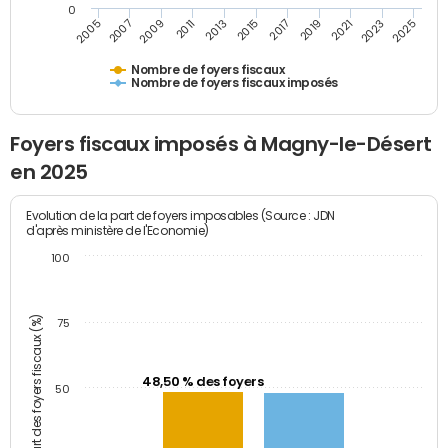
0
2023
2005
2009
2013
2017
2021
2025
2007
2011
2015
2019
Nombre de foyers fiscaux
Nombre de foyers fiscaux imposés
Foyers fiscaux imposés à Magny-le-Désert
en 2025
Evolution de la part de foyers imposables (Source : JDN
d'après ministère de l'Economie)
100
Part des foyers fiscaux (%)
75
48,50 % des foyers
50