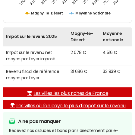
2014
2024
2010
2020
2012
2022
2006
2016
2008
2018
Magny-le-Désert
Moyenne nationale
Magny-le-
Moyenne
Impôt sur le revenu 2025
Désert
nationale
Impôt sur le revenu net
2 078 €
4 516 €
moyen par foyer imposé
Revenu fiscal de référence
31 686 €
33 939 €
moyen par foyer
Les villes les plus riches de France
Les villes où l'on paye le plus d'impôt sur le revenu
A ne pas manquer
Recevez nos astuces et bons plans directement par e-