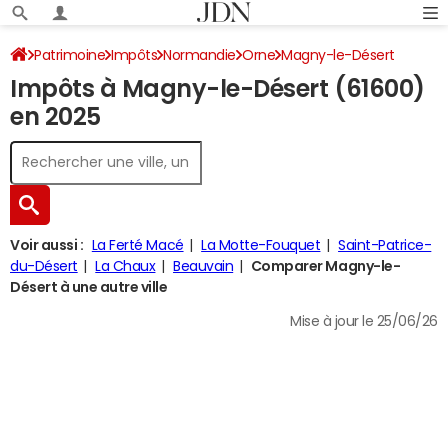
Patrimoine
Impôts
Normandie
Orne
Magny-le-Désert
Impôts à Magny-le-Désert (61600)
Impôt sur le revenu
en 2025
Voir aussi :
La Ferté Macé
La Motte-Fouquet
Saint-Patrice-
du-Désert
La Chaux
Beauvain
Comparer Magny-le-
Désert à une autre ville
Mise à jour le 25/06/26