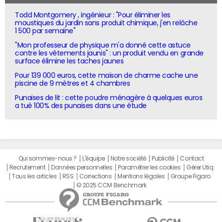
Todd Montgomery , ingénieur : "Pour éliminer les
moustiques du jardin sans produit chimique, j'en relâche
1 500 par semaine"
"Mon professeur de physique m'a donné cette astuce
contre les vêtements jaunis" : un produit vendu en grande
surface élimine les taches jaunes
Pour 139 000 euros, cette maison de charme cache une
piscine de 9 mètres et 4 chambres
Punaises de lit : cette poudre ménagère à quelques euros
a tué 100% des punaises dans une étude
Qui sommes-nous ?
L'équipe
Notre société
Publicité
Contact
Recrutement
Données personnelles
Paramétrer les cookies
Gérer Utiq
Tous les articles
RSS
Corrections
Mentions légales
Groupe Figaro
© 2025 CCM Benchmark