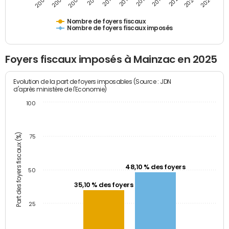
2009
2023
2017
2011
2025
2005
2019
2013
2007
2021
2015
Nombre de foyers fiscaux
Nombre de foyers fiscaux imposés
Foyers fiscaux imposés à Mainzac en 2025
Evolution de la part de foyers imposables (Source : JDN
d'après ministère de l'Economie)
100
Part des foyers fiscaux (%)
75
48,10 % des foyers
50
35,10 % des foyers
25