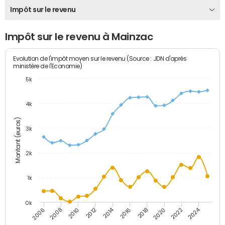
Impôt sur le revenu
Impôt sur le revenu à Mainzac
Evolution de l'impôt moyen sur le revenu (Source : JDN d'après
ministère de l'Economie)
5k
4k
Montant (euros)
3k
2k
1k
0k
2014
2024
2010
2020
2012
2022
2006
2016
2008
2018