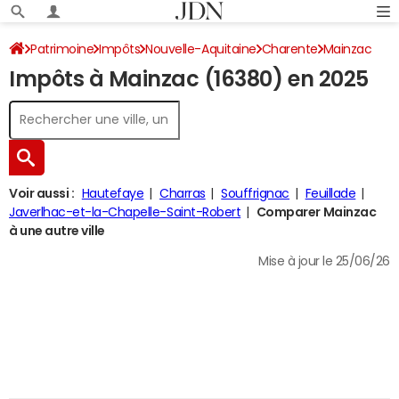
Patrimoine
Impôts
Nouvelle-Aquitaine
Charente
Mainzac
Impôts à Mainzac (16380) en 2025
Impôt sur le revenu
Voir aussi :
Hautefaye
Charras
Souffrignac
Feuillade
Javerlhac-et-la-Chapelle-Saint-Robert
Comparer Mainzac
à une autre ville
Mise à jour le 25/06/26