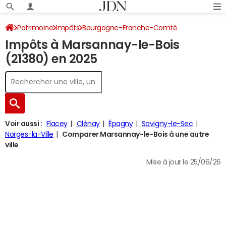
Patrimoine
Impôts
Bourgogne-Franche-Comté
Impôts à Marsannay-le-Bois
Côte-d'Or
Marsannay-le-Bois
Impôt sur le revenu
(21380) en 2025
Voir aussi :
Flacey
Clénay
Épagny
Savigny-le-Sec
Norges-la-Ville
Comparer Marsannay-le-Bois à une autre
ville
Mise à jour le 25/06/26