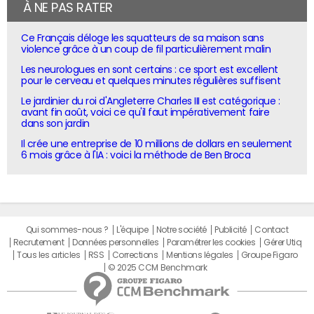
À NE PAS RATER
Ce Français déloge les squatteurs de sa maison sans
violence grâce à un coup de fil particulièrement malin
Les neurologues en sont certains : ce sport est excellent
pour le cerveau et quelques minutes régulières suffisent
Le jardinier du roi d'Angleterre Charles III est catégorique :
avant fin août, voici ce qu'il faut impérativement faire
dans son jardin
Il crée une entreprise de 10 millions de dollars en seulement
6 mois grâce à l'IA : voici la méthode de Ben Broca
Qui sommes-nous ?
L'équipe
Notre société
Publicité
Contact
Recrutement
Données personnelles
Paramétrer les cookies
Gérer Utiq
Tous les articles
RSS
Corrections
Mentions légales
Groupe Figaro
© 2025 CCM Benchmark