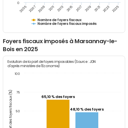
0
2009
2023
2017
2011
2025
2005
2019
2013
2007
2021
2015
Nombre de foyers fiscaux
Nombre de foyers fiscaux imposés
Foyers fiscaux imposés à Marsannay-le-
Bois en 2025
Evolution de la part de foyers imposables (Source : JDN
d'après ministère de l'Economie)
100
Part des foyers fiscaux (%)
75
65,10 % des foyers
48,10 % des foyers
50