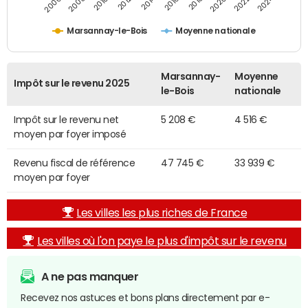
2014
2024
2010
2020
2012
2022
2006
2016
2008
2018
Marsannay-le-Bois
Moyenne nationale
Marsannay-
Moyenne
Impôt sur le revenu 2025
le-Bois
nationale
Impôt sur le revenu net
5 208 €
4 516 €
moyen par foyer imposé
Revenu fiscal de référence
47 745 €
33 939 €
moyen par foyer
Les villes les plus riches de France
Les villes où l'on paye le plus d'impôt sur le revenu
A ne pas manquer
Recevez nos astuces et bons plans directement par e-