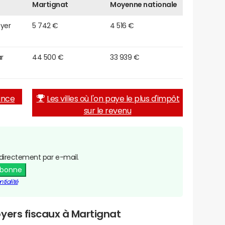
Martignat
Moyenne nationale
oyer
5 742 €
4 516 €
r
44 500 €
33 939 €
rance
Les villes où l'on paye le plus d'impôt
sur le revenu
directement par e-mail.
abonne
tialité
yers fiscaux à Martignat