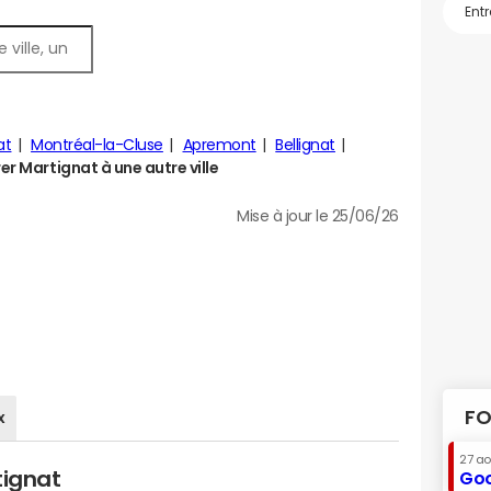
at
Montréal-la-Cluse
Apremont
Bellignat
 Martignat à une autre ville
Mise à jour le 25/06/26
FO
x
27 a
tignat
Goo