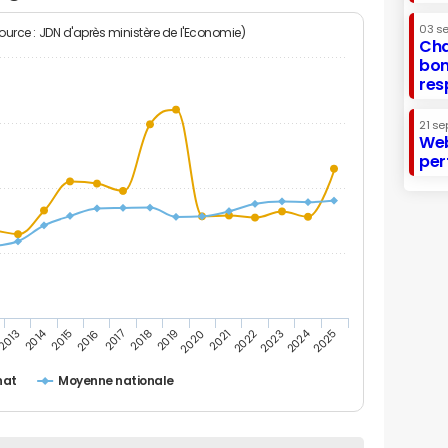
03 s
Source : JDN d'après ministère de l'Economie)
Cha
bon
res
21 se
Web
per
2014
2024
2015
2020
2025
2017
2022
2019
2016
2021
2013
2018
2023
nat
Moyenne nationale