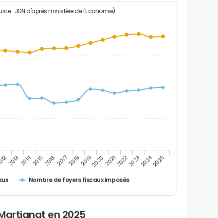
rce : JDN d'après ministère de l'Economie)
2014
2024
2013
2023
012
2022
2021
2020
2019
2018
2017
2016
2015
2025
Nombre de foyers fiscaux imposés
aux
 Martignat en 2025