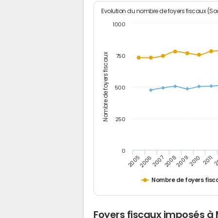
Evolution du nombre de foyers fiscaux (Sou
1000
Nombre de foyers fiscaux
750
500
250
0
2
2011
2010
2009
2008
2007
2006
2005
Nombre de foyers fisc
Foyers fiscaux imposés à