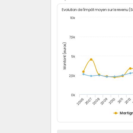
Evolution de l'impôt moyen sur le revenu (
10k
7,5k
Montant (euros)
5k
2,5k
0k
2010
2007
2012
2009
2006
2011
2008
Martig