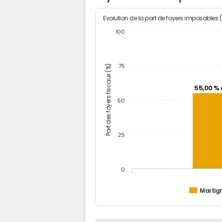
Evolution de la part de foyers imposables 
100
Part des foyers fiscaux (%)
75
55,00 % 
50
25
0
Martig