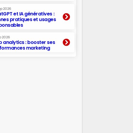
ep 2026
tGPT et IA génératives :
nes pratiques et usages
ponsables
p 2026
 analytics : booster ses
formances marketing