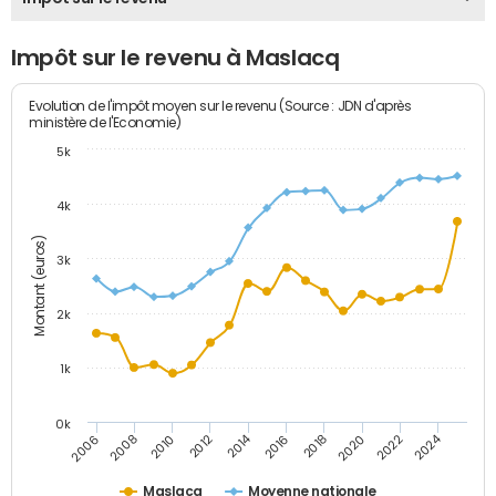
Impôt sur le revenu à Maslacq
Evolution de l'impôt moyen sur le revenu (Source : JDN d'après
ministère de l'Economie)
5k
4k
Montant (euros)
3k
2k
1k
0k
2014
2024
2010
2020
2012
2022
2006
2016
2008
2018
Maslacq
Moyenne nationale