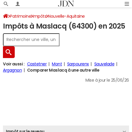
Patrimoine
Impôts
Nouvelle-Aquitaine
Impôts à Maslacq (64300) en 2025
Pyrénées-Atlantiques
Maslacq
Impôt sur le revenu
Voir aussi :
Castetner
Mont
Sarpourenx
Sauvelade
Argagnon
Comparer Maslacq à une autre ville
Mise à jour le 25/06/26
Impôt sur le revenu