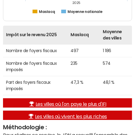
2025
Maslacq
Moyenne nationale
Moyenne
Impôt sur le revenu 2025
Maslacq
des villes
Nombre de foyers fiscaux
497
1 186
Nombre de foyers fiscaux
235
574
imposés
Part des foyers fiscaux
47,3 %
48,1 %
imposés
Les villes où l'on paye le plus d'IFI
Les villes où vivent les plus riches
Méthodologie :
Pour réaliser ce service, le JDN a recueilli l'ensemble des