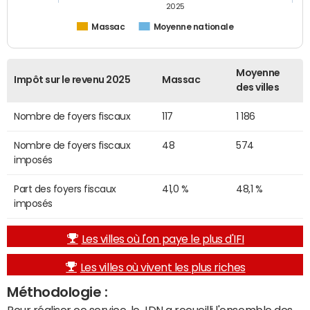
2025
Massac
Moyenne nationale
Moyenne
Impôt sur le revenu 2025
Massac
des villes
Nombre de foyers fiscaux
117
1 186
Nombre de foyers fiscaux
48
574
imposés
Part des foyers fiscaux
41,0 %
48,1 %
imposés
Les villes où l'on paye le plus d'IFI
Les villes où vivent les plus riches
Méthodologie :
Pour réaliser ce service, le JDN a recueilli l'ensemble des