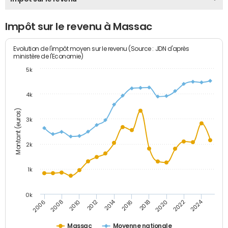
Impôt sur le revenu à Massac
Evolution de l'impôt moyen sur le revenu (Source : JDN d'après
ministère de l'Economie)
5k
4k
Montant (euros)
3k
2k
1k
0k
2014
2024
2010
2020
2012
2022
2006
2016
2008
2018
Massac
Moyenne nationale