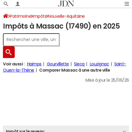
Patrimoine
Impôts
Nouvelle-Aquitaine
Impôts à Massac (17490) en 2025
Charente-Maritime
Massac
Impôt sur le revenu
Voir aussi :
Haimps
Gourvillette
Siecq
Louzignac
Saint-
Ouen-la-Thène
Comparer Massac à une autre ville
Mise à jour le 25/06/26
Impôt sur le revenu