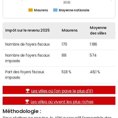
2025
Maurens
Moyenne nationale
Moyenne
Impôt sur le revenu 2025
Maurens
des villes
Nombre de foyers fiscaux
170
1 186
Nombre de foyers fiscaux
88
574
imposés
Part des foyers fiscaux
51,8 %
48,1 %
imposés
Les villes où l'on paye le plus d'IFI
Les villes où vivent les plus riches
Méthodologie :
Pour réaliser ce service, le JDN a recueilli l'ensemble des