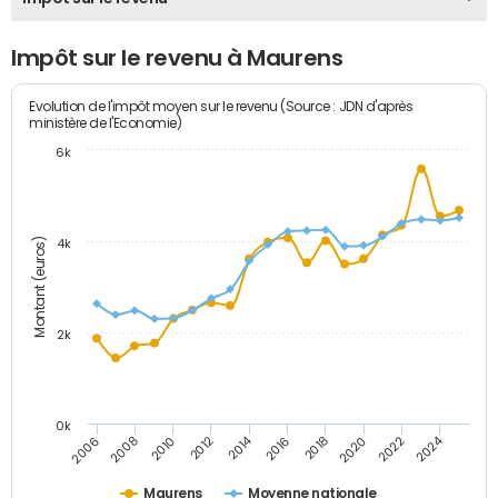
Impôt sur le revenu à Maurens
Evolution de l'impôt moyen sur le revenu (Source : JDN d'après
ministère de l'Economie)
6k
Montant (euros)
4k
2k
0k
2014
2024
2010
2020
2012
2022
2006
2016
2008
2018
Maurens
Moyenne nationale