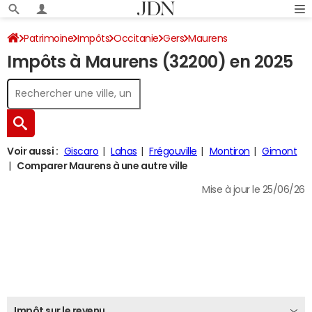
Patrimoine
Impôts
Occitanie
Gers
Maurens
Impôts à Maurens (32200) en 2025
Impôt sur le revenu
Voir aussi :
Giscaro
Lahas
Frégouville
Montiron
Gimont
Comparer Maurens à une autre ville
Mise à jour le 25/06/26
Impôt sur le revenu