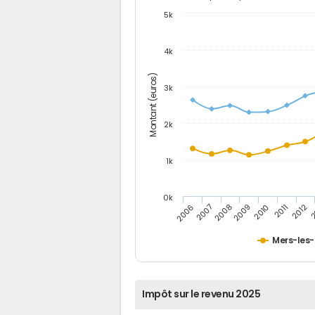
5k
4k
Montant (euros)
3k
2k
1k
0k
2006
2007
2008
2009
2010
2011
2012
2
Mers-les-
Impôt sur le revenu 2025