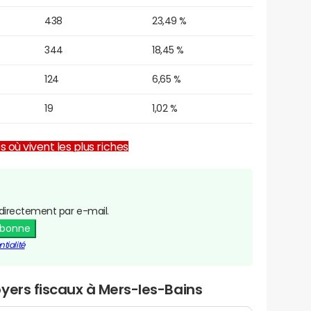
438
23,49 %
344
18,45 %
124
6,65 %
19
1,02 %
es où vivent les plus riches
directement par e-mail.
abonne
tialité
yers fiscaux à Mers-les-Bains