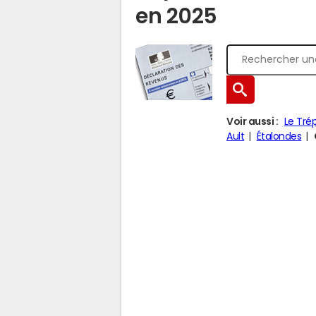
en 2025
Voir aussi :
Le Tré
Ault
Étalondes