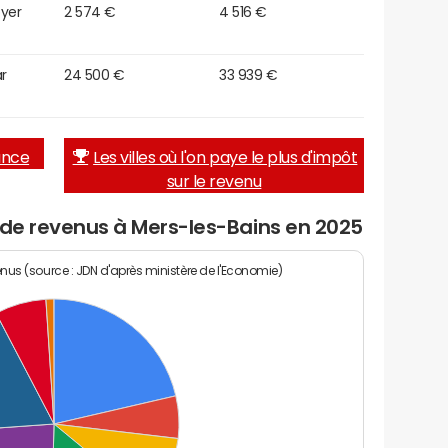
oyer
2 574 €
4 516 €
r
24 500 €
33 939 €
rance
Les villes où l'on paye le plus d'impôt
sur le revenu
 de revenus à Mers-les-Bains en 2025
enus (source : JDN d'après ministère de l'Economie)