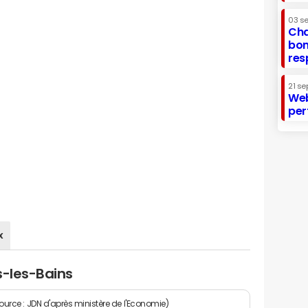
03 s
Cha
bon
res
21 se
Web
per
x
s-les-Bains
Source : JDN d'après ministère de l'Economie)