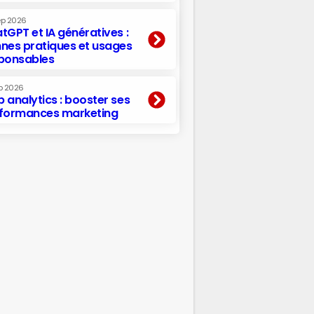
ep 2026
tGPT et IA génératives :
nes pratiques et usages
ponsables
p 2026
 analytics : booster ses
formances marketing