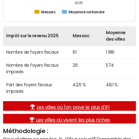
2025
Messac
Moyenne nationale
Moyenne
Impôt sur le revenu 2025
Messac
des villes
Nombre de foyers fiscaux
61
1 186
Nombre de foyers fiscaux
26
574
imposés
Part des foyers fiscaux
42,6 %
48,1 %
imposés
Les villes où l'on paye le plus d'IFI
Les villes où vivent les plus riches
Méthodologie :
Pour réaliser ce service, le JDN a recueilli l'ensemble des