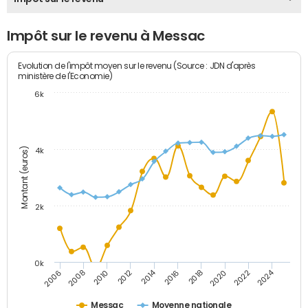
Impôt sur le revenu à Messac
Evolution de l'impôt moyen sur le revenu (Source : JDN d'après
ministère de l'Economie)
6k
Montant (euros)
4k
2k
0k
2014
2024
2010
2020
2012
2022
2006
2016
2008
2018
Messac
Moyenne nationale