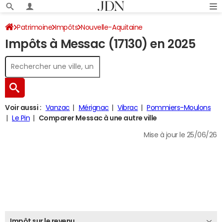
Patrimoine
Impôts
Nouvelle-Aquitaine
Impôts à Messac (17130) en 2025
Charente-Maritime
Messac
Impôt sur le revenu
Voir aussi :
Vanzac
Mérignac
Vibrac
Pommiers-Moulons
Le Pin
Comparer Messac à une autre ville
Mise à jour le 25/06/26
Impôt sur le revenu