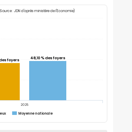
(Source : JDN d'après ministère de l'Economie)
48,10 % des foyers
des foyers
2025
ieux
Moyenne nationale