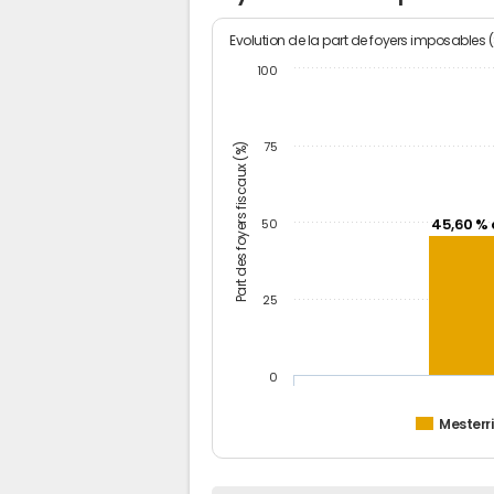
Evolution de la part de foyers imposables 
100
Part des foyers fiscaux (%)
75
45,60 % 
50
25
0
Mesterr