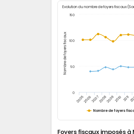
Evolution du nombre de foyers fiscaux (Sou
150
Nombre de foyers fiscaux
100
50
0
2005
20
2009
2006
2010
2007
2011
2008
Nombre de foyers fisc
Foyers fiscaux imposés à 