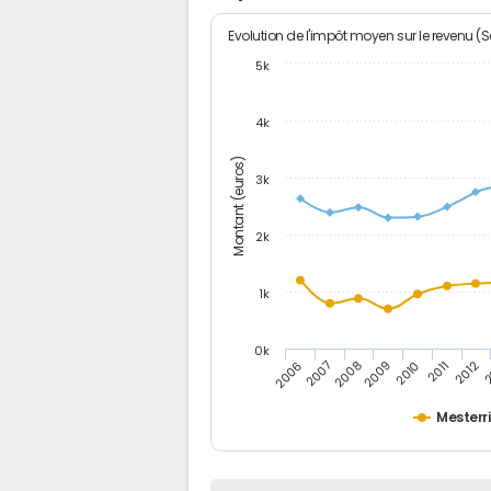
Evolution de l'impôt moyen sur le revenu (
5k
4k
Montant (euros)
3k
2k
1k
0k
2006
2007
2008
2009
2010
2011
2012
2
Mesterr