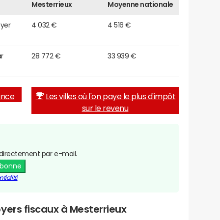
Mesterrieux
Moyenne nationale
oyer
4 032 €
4 516 €
r
28 772 €
33 939 €
rance
Les villes où l'on paye le plus d'impôt
sur le revenu
directement par e-mail.
abonne
tialité
yers fiscaux à Mesterrieux