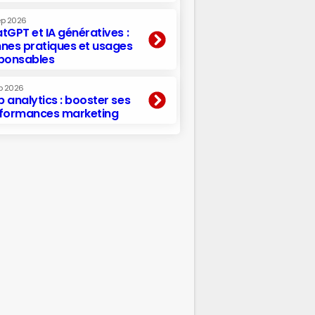
ep 2026
tGPT et IA génératives :
nes pratiques et usages
ponsables
p 2026
 analytics : booster ses
formances marketing