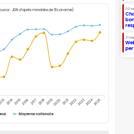
03 s
Source : JDN d'après ministère de l'Economie)
Cha
bon
res
21 se
Web
per
2014
2024
013
2015
2016
2017
2018
2019
2020
2021
2022
2023
2025
ieux
Moyenne nationale