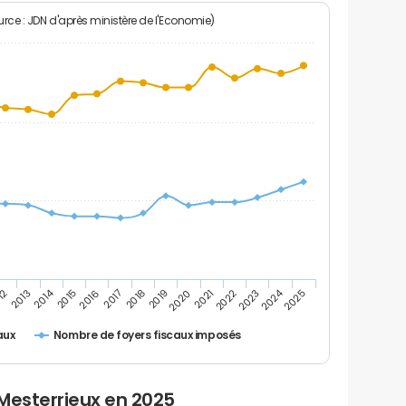
rce : JDN d'après ministère de l'Economie)
2024
2014
12
2019
2016
2023
2013
2020
2017
2021
2018
2025
2015
2022
Nombre de foyers fiscaux imposés
aux
Mesterrieux en 2025