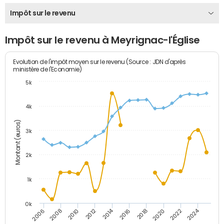
Impôt sur le revenu
Impôt sur le revenu à Meyrignac-l'Église
Evolution de l'impôt moyen sur le revenu (Source : JDN d'après
ministère de l'Economie)
5k
4k
Montant (euros)
3k
2k
1k
0k
2014
2024
2010
2020
2012
2022
2006
2016
2008
2018