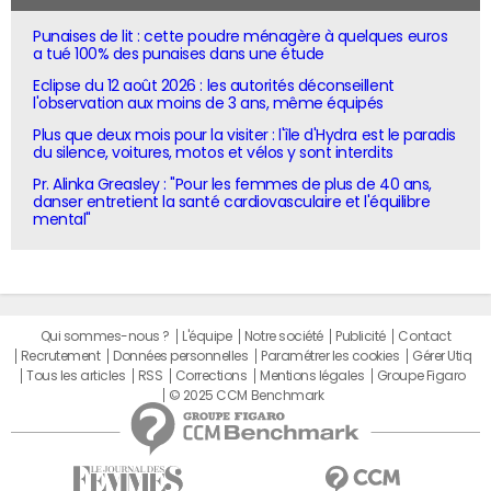
Punaises de lit : cette poudre ménagère à quelques euros
a tué 100% des punaises dans une étude
Eclipse du 12 août 2026 : les autorités déconseillent
l'observation aux moins de 3 ans, même équipés
Plus que deux mois pour la visiter : l'île d'Hydra est le paradis
du silence, voitures, motos et vélos y sont interdits
Pr. Alinka Greasley : "Pour les femmes de plus de 40 ans,
danser entretient la santé cardiovasculaire et l'équilibre
mental"
Qui sommes-nous ?
L'équipe
Notre société
Publicité
Contact
Recrutement
Données personnelles
Paramétrer les cookies
Gérer Utiq
Tous les articles
RSS
Corrections
Mentions légales
Groupe Figaro
© 2025 CCM Benchmark