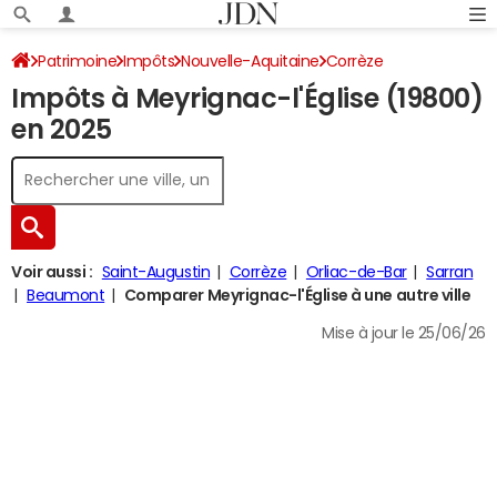
Patrimoine
Impôts
Nouvelle-Aquitaine
Corrèze
Impôts à Meyrignac-l'Église (19800)
Meyrignac-l'Église
Impôt sur le revenu
en 2025
Voir aussi :
Saint-Augustin
Corrèze
Orliac-de-Bar
Sarran
Beaumont
Comparer Meyrignac-l'Église à une autre ville
Mise à jour le 25/06/26