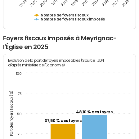
2011
2009
2007
2005
2025
2023
2021
2019
2017
2015
2013
Nombre de foyers fiscaux
Nombre de foyers fiscaux imposés
Foyers fiscaux imposés à Meyrignac-
l'Église en 2025
Evolution de la part de foyers imposables (Source : JDN
d'après ministère de l'Economie)
100
Part des foyers fiscaux (%)
75
48,10 % des foyers
50
37,50 % des foyers
25