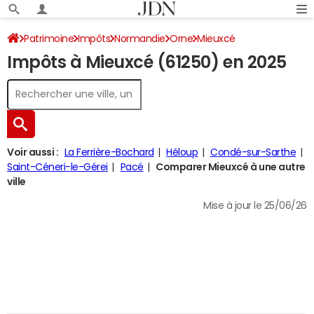
Patrimoine
Impôts
Normandie
Orne
Mieuxcé
Impôts à Mieuxcé (61250) en 2025
Impôt sur le revenu
Voir aussi :
La Ferrière-Bochard
Héloup
Condé-sur-Sarthe
Saint-Céneri-le-Gérei
Pacé
Comparer Mieuxcé à une autre
ville
Mise à jour le 25/06/26