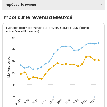
Impôt sur le revenu
Impôt sur le revenu à Mieuxcé
Evolution de l'impôt moyen sur le revenu (Source : JDN d'après
ministère de l'Economie)
5k
4k
Montant (euros)
3k
2k
1k
0k
2014
2024
2010
2020
2012
2022
2006
2016
2008
2018