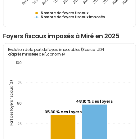
2005
2007
2009
2011
2013
2015
2017
2019
2021
2023
2025
Nombre de foyers fiscaux
Nombre de foyers fiscaux imposés
Foyers fiscaux imposés à Miré en 2025
Evolution de la part de foyers imposables (Source : JDN
d'après ministère de l'Economie)
100
Part des foyers fiscaux (%)
75
48,10 % des foyers
50
35,30 % des foyers
25