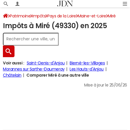
Patrimoine
Impôts
Pays de la Loire
Maine-et-Loire
Miré
Impôts à Miré (49330) en 2025
Impôt sur le revenu
Voir aussi :
Saint-Denis-d'Anjou
Bierné-les-Villages
Morannes sur Sarthe-Daumeray
Les Hauts-d'Anjou
Châtelain
Comparer Miré à une autre ville
Mise à jour le 25/06/26