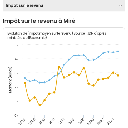
Impôt sur le revenu
Impôt sur le revenu à Miré
Evolution de l'impôt moyen sur le revenu (Source : JDN d'après
ministère de l'Economie)
5k
4k
Montant (euros)
3k
2k
1k
0k
2014
2024
2010
2020
2012
2022
2006
2016
2008
2018