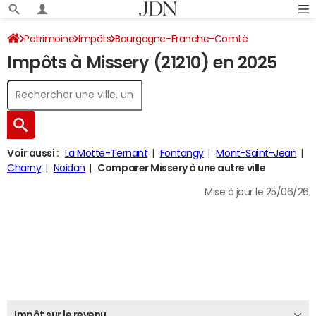
Patrimoine
Impôts
Bourgogne-Franche-Comté
Impôts à Missery (21210) en 2025
Côte-d'Or
Missery
Impôt sur le revenu
Voir aussi :
La Motte-Ternant
Fontangy
Mont-Saint-Jean
Charny
Noidan
Comparer Missery à une autre ville
Mise à jour le 25/06/26
Impôt sur le revenu