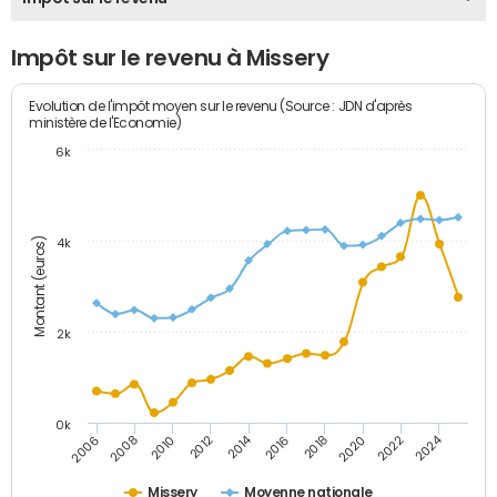
Impôt sur le revenu à Missery
Evolution de l'impôt moyen sur le revenu (Source : JDN d'après
ministère de l'Economie)
6k
Montant (euros)
4k
2k
0k
2014
2024
2010
2020
2012
2022
2006
2016
2008
2018
Missery
Moyenne nationale