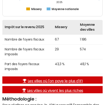
2025
Missery
Moyenne nationale
Moyenne
Impôt sur le revenu 2025
Missery
des villes
Nombre de foyers fiscaux
67
1 186
Nombre de foyers fiscaux
29
574
imposés
Part des foyers fiscaux
43,3 %
48,1 %
imposés
Les villes où l'on paye le plus d'IFI
Les villes où vivent les plus riches
Méthodologie :
Pour réaliser ce service, le JDN a recueilli l'ensemble des