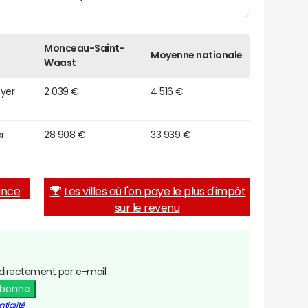
Monceau-Saint-
Moyenne nationale
Waast
oyer
2 039 €
4 516 €
r
28 908 €
33 939 €
rance
Les villes où l'on paye le plus d'impôt
sur le revenu
directement par e-mail.
abonne
tialité