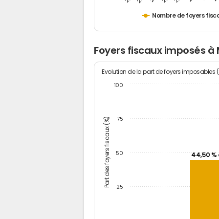
Nombre de foyers fisc
Foyers fiscaux imposés 
Evolution de la part de foyers imposables 
100
Part des foyers fiscaux (%)
75
50
44,50 % 
25