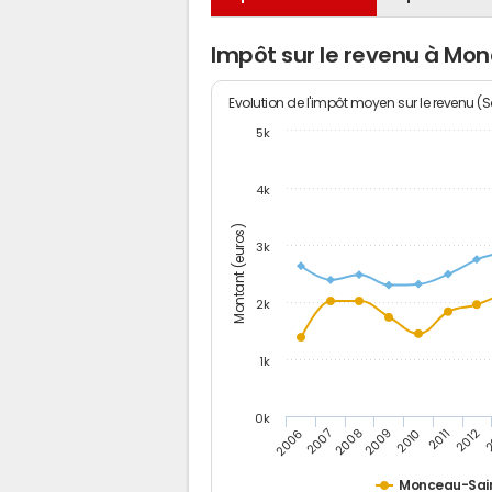
Impôt sur le revenu à M
Evolution de l'impôt moyen sur le revenu (
5k
4k
Montant (euros)
3k
2k
1k
0k
2006
2007
2008
2009
2010
2011
2012
2
Monceau-Sai