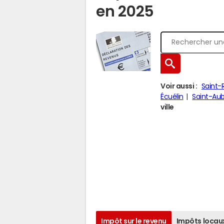
en 2025
Voir aussi :
Saint
Écuélin
Saint-Aub
ville
Impôt sur le revenu
Impôts locau