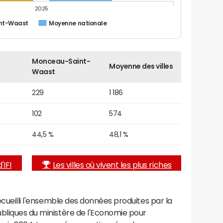
2025
nt-Waast
Moyenne nationale
Monceau-Saint-
Moyenne des villes
Waast
229
1 186
102
574
44,5 %
48,1 %
'IFI
Les villes où vivent les plus riches
recueilli l'ensemble des données produites par la
ubliques du ministère de l'Economie pour