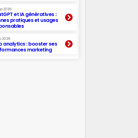
ep 2026
tGPT et IA génératives :
nes pratiques et usages
ponsables
p 2026
 analytics : booster ses
formances marketing