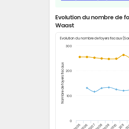
Evolution du nombre de f
Waast
Evolution du nombre de foyers fiscaux (Sou
300
Nombre de foyers fiscaux
200
100
0
2005
20
2009
2006
2010
2007
2011
2008