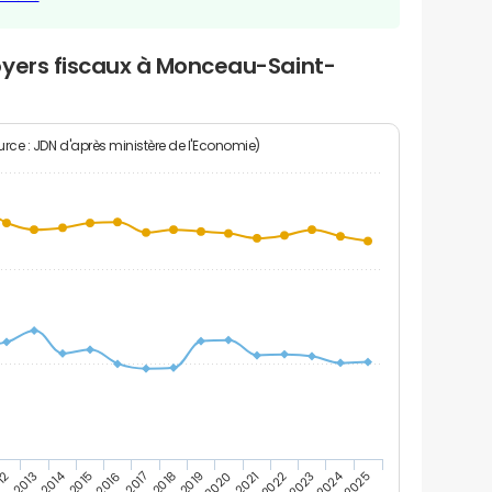
oyers fiscaux à Monceau-Saint-
rce : JDN d'après ministère de l'Economie)
2024
2014
12
2019
2016
2023
2013
2020
2017
2021
2018
2025
2015
2022