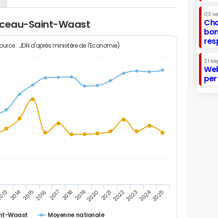
03 s
Cha
onceau-Saint-Waast
bon
res
Source : JDN d'après ministère de l'Economie)
21 se
Web
per
2014
2024
013
2015
2016
2017
2018
2019
2020
2021
2022
2023
2025
nt-Waast
Moyenne nationale