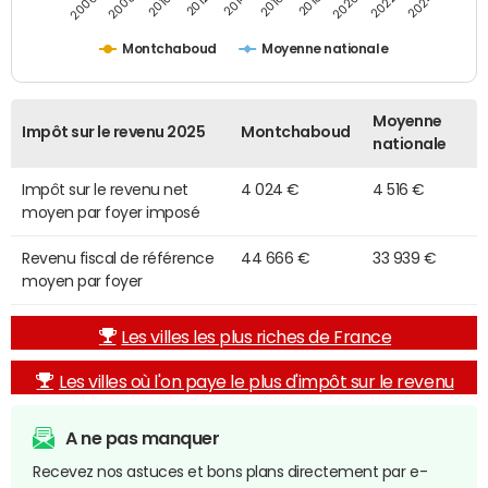
2014
2024
2010
2020
2012
2022
2006
2016
2008
2018
Montchaboud
Moyenne nationale
Moyenne
Impôt sur le revenu 2025
Montchaboud
nationale
Impôt sur le revenu net
4 024 €
4 516 €
moyen par foyer imposé
Revenu fiscal de référence
44 666 €
33 939 €
moyen par foyer
Les villes les plus riches de France
Les villes où l'on paye le plus d'impôt sur le revenu
A ne pas manquer
Recevez nos astuces et bons plans directement par e-