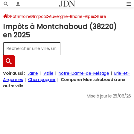
Patrimoine
Impôts
Auvergne-Rhône-Alpes
Isère
Impôts à Montchaboud (38220)
Montchaboud
Impôt sur le revenu
en 2025
Voir aussi :
Jarrie
Vizille
Notre-Dame-de-Mésage
Brié-et-
Angonnes
Champagnier
Comparer Montchaboud à une
autre ville
Mise à jour le 25/06/26