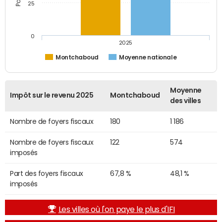
25
0
2025
Montchaboud
Moyenne nationale
Moyenne
Impôt sur le revenu 2025
Montchaboud
des villes
Nombre de foyers fiscaux
180
1 186
Nombre de foyers fiscaux
122
574
imposés
Part des foyers fiscaux
67,8 %
48,1 %
imposés
Les villes où l'on paye le plus d'IFI