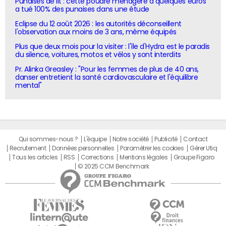
Punaises de lit : cette poudre ménagère à quelques euros
a tué 100% des punaises dans une étude
Eclipse du 12 août 2026 : les autorités déconseillent
l'observation aux moins de 3 ans, même équipés
Plus que deux mois pour la visiter : l'île d'Hydra est le paradis
du silence, voitures, motos et vélos y sont interdits
Pr. Alinka Greasley : "Pour les femmes de plus de 40 ans,
danser entretient la santé cardiovasculaire et l'équilibre
mental"
Qui sommes-nous ?
L'équipe
Notre société
Publicité
Contact
Recrutement
Données personnelles
Paramétrer les cookies
Gérer Utiq
Tous les articles
RSS
Corrections
Mentions légales
Groupe Figaro
© 2025 CCM Benchmark