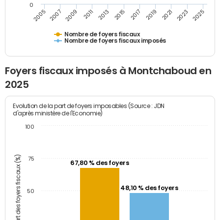
0
2009
2023
2017
2011
2025
2005
2019
2013
2007
2021
2015
Nombre de foyers fiscaux
Nombre de foyers fiscaux imposés
Foyers fiscaux imposés à Montchaboud en
2025
Evolution de la part de foyers imposables (Source : JDN
d'après ministère de l'Economie)
100
Part des foyers fiscaux (%)
75
67,80 % des foyers
48,10 % des foyers
50