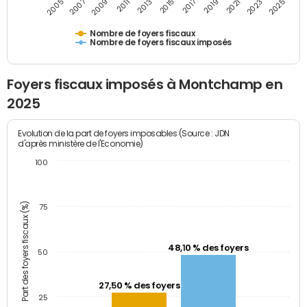
2009
2023
2017
2011
2025
2005
2019
2013
2007
2021
2015
Nombre de foyers fiscaux
Nombre de foyers fiscaux imposés
Foyers fiscaux imposés à Montchamp en
2025
Evolution de la part de foyers imposables (Source : JDN
d'après ministère de l'Economie)
100
Part des foyers fiscaux (%)
75
48,10 % des foyers
50
27,50 % des foyers
25