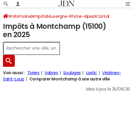
Patrimoine
Impôts
Auvergne-Rhône-Alpes
Cantal
Impôts à Montchamp (15100)
Montchamp
Impôt sur le revenu
en 2025
Voir aussi :
Tiviers
Vabres
Soulages
Lastic
Védrines-
Saint-Loup
Comparer Montchamp à une autre ville
Mise à jour le 25/06/26