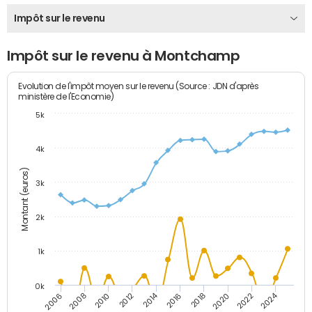
Impôt sur le revenu
Impôt sur le revenu à Montchamp
Evolution de l'impôt moyen sur le revenu (Source : JDN d'après
ministère de l'Economie)
5k
4k
Montant (euros)
3k
2k
1k
0k
2014
2024
2010
2020
2012
2022
2006
2016
2008
2018