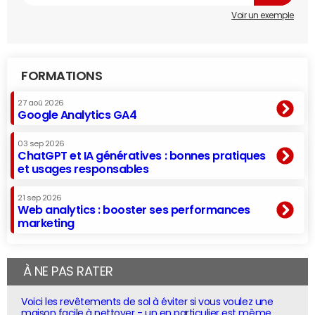
Voir un exemple
FORMATIONS
27 aoû 2026
Google Analytics GA4
03 sep 2026
ChatGPT et IA génératives : bonnes pratiques
et usages responsables
21 sep 2026
Web analytics : booster ses performances
marketing
À NE PAS RATER
Voici les revêtements de sol à éviter si vous voulez une
maison facile à nettoyer - un en particulier est même