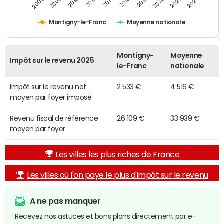
2014
2024
2010
2020
2012
2022
2006
2016
2008
2018
Montigny-le-Franc
Moyenne nationale
Montigny-
Moyenne
Impôt sur le revenu 2025
le-Franc
nationale
Impôt sur le revenu net
2 533 €
4 516 €
moyen par foyer imposé
Revenu fiscal de référence
26 109 €
33 939 €
moyen par foyer
Les villes les plus riches de France
Les villes où l'on paye le plus d'impôt sur le revenu
A ne pas manquer
Recevez nos astuces et bons plans directement par e-