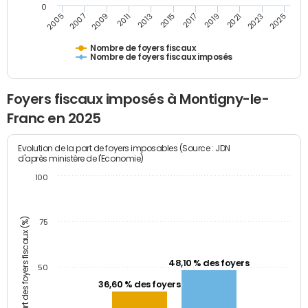
0
2009
2023
2017
2011
2025
2005
2019
2013
2007
2021
2015
Nombre de foyers fiscaux
Nombre de foyers fiscaux imposés
Foyers fiscaux imposés à Montigny-le-
Franc en 2025
Evolution de la part de foyers imposables (Source : JDN
d'après ministère de l'Economie)
100
Part des foyers fiscaux (%)
75
48,10 % des foyers
50
36,60 % des foyers