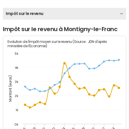
Impôt sur le revenu
Impôt sur le revenu à Montigny-le-Franc
Evolution de l'impôt moyen sur le revenu (Source : JDN d'après
ministère de l'Economie)
5k
4k
Montant (euros)
3k
2k
1k
0k