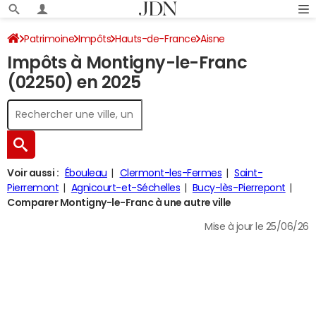
Patrimoine
Impôts
Hauts-de-France
Aisne
Impôts à Montigny-le-Franc
Montigny-le-Franc
Impôt sur le revenu
(02250) en 2025
Voir aussi :
Ébouleau
Clermont-les-Fermes
Saint-
Pierremont
Agnicourt-et-Séchelles
Bucy-lès-Pierrepont
Comparer Montigny-le-Franc à une autre ville
Mise à jour le 25/06/26