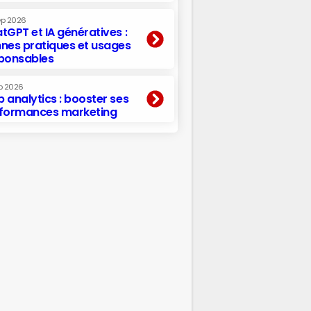
ep 2026
tGPT et IA génératives :
nes pratiques et usages
ponsables
p 2026
 analytics : booster ses
formances marketing