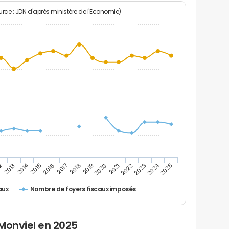
rce : JDN d'après ministère de l'Economie)
2014
2024
2020
2
2025
2017
2022
2019
2016
2021
2013
2018
2023
2015
Nombre de foyers fiscaux imposés
aux
Monviel en 2025