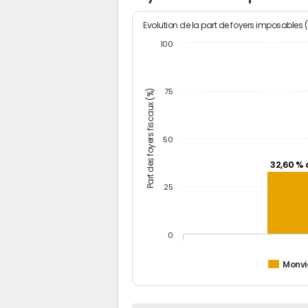
Evolution de la part de foyers imposables 
100
Part des foyers fiscaux (%)
75
50
32,60 % 
25
0
Monvi