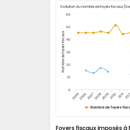
Evolution du nombre de foyers fiscaux (Sou
60
50
Nombre de foyers fiscaux
40
30
20
10
0
201
2009
2006
2011
2008
2005
2010
2007
Nombre de foyers fisc
Foyers fiscaux imposés à 