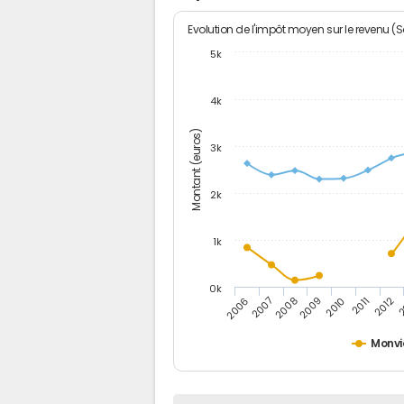
Evolution de l'impôt moyen sur le revenu (
5k
4k
Montant (euros)
3k
2k
1k
0k
2006
2007
2008
2009
2010
2011
2012
2
Monvi