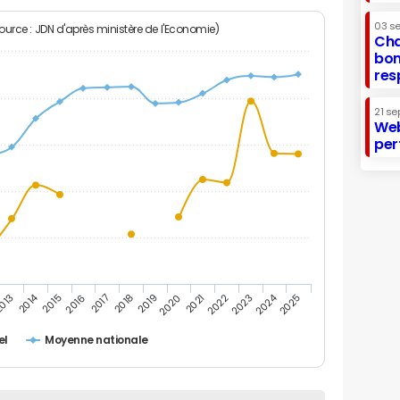
03 s
Source : JDN d'après ministère de l'Economie)
Cha
bon
res
21 se
Web
per
2014
2024
013
2015
2016
2017
2018
2019
2020
2021
2022
2023
2025
el
Moyenne nationale