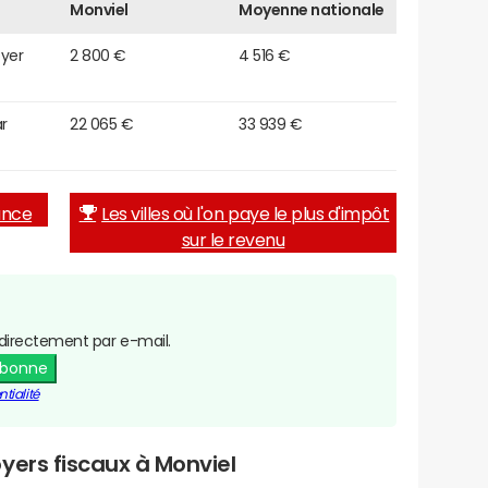
Monviel
Moyenne nationale
oyer
2 800 €
4 516 €
r
22 065 €
33 939 €
rance
Les villes où l'on paye le plus d'impôt
sur le revenu
directement par e-mail.
abonne
tialité
yers fiscaux à Monviel