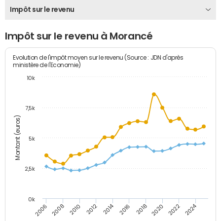
Impôt sur le revenu
Impôt sur le revenu à Morancé
Evolution de l'impôt moyen sur le revenu (Source : JDN d'après
ministère de l'Economie)
10k
7,5k
Montant (euros)
5k
2,5k
0k
2014
2024
2010
2020
2006
2016
2012
2022
2008
2018