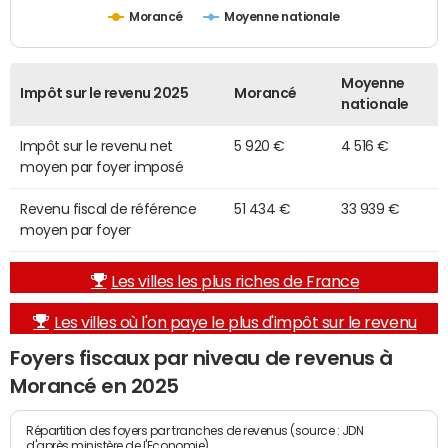
Morancé
Moyenne nationale
Moyenne
Impôt sur le revenu 2025
Morancé
nationale
Impôt sur le revenu net
5 920 €
4 516 €
moyen par foyer imposé
Revenu fiscal de référence
51 434 €
33 939 €
moyen par foyer
Les villes les plus riches de France
Les villes où l'on paye le plus d'impôt sur le revenu
Foyers fiscaux par niveau de revenus à
Morancé en 2025
Répartition des foyers par tranches de revenus (source : JDN
d'après ministère de l'Economie)