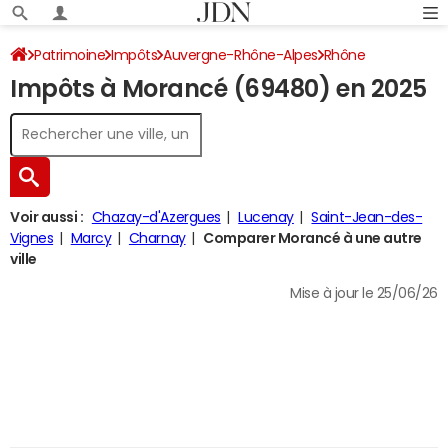
Patrimoine
Impôts
Auvergne-Rhône-Alpes
Rhône
Impôts à Morancé (69480) en 2025
Morancé
Impôt sur le revenu
Voir aussi :
Chazay-d'Azergues
Lucenay
Saint-Jean-des-
Vignes
Marcy
Charnay
Comparer Morancé à une autre
ville
Mise à jour le 25/06/26