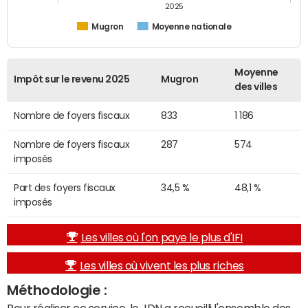
2025
Mugron
Moyenne nationale
Moyenne
Impôt sur le revenu 2025
Mugron
des villes
Nombre de foyers fiscaux
833
1 186
Nombre de foyers fiscaux
287
574
imposés
Part des foyers fiscaux
34,5 %
48,1 %
imposés
Les villes où l'on paye le plus d'IFI
Les villes où vivent les plus riches
Méthodologie :
Pour réaliser ce service, le JDN a recueilli l'ensemble des