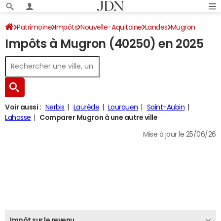
Patrimoine
Impôts
Nouvelle-Aquitaine
Landes
Mugron
Impôts à Mugron (40250) en 2025
Impôt sur le revenu
Voir aussi :
Nerbis
Laurède
Lourquen
Saint-Aubin
Lahosse
Comparer Mugron à une autre ville
Mise à jour le 25/06/26
Impôt sur le revenu