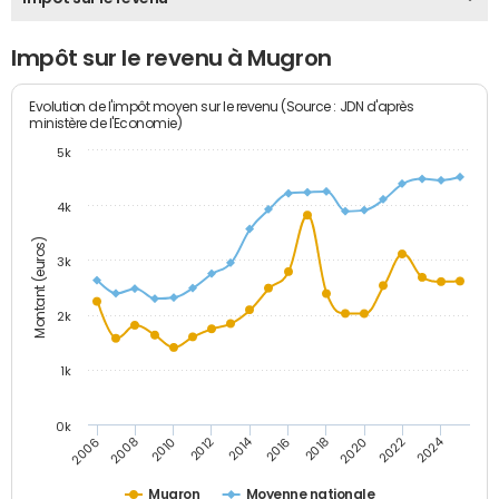
Impôt sur le revenu à Mugron
Evolution de l'impôt moyen sur le revenu (Source : JDN d'après
ministère de l'Economie)
5k
4k
Montant (euros)
3k
2k
1k
0k
2014
2024
2010
2020
2012
2022
2006
2016
2008
2018
Mugron
Moyenne nationale