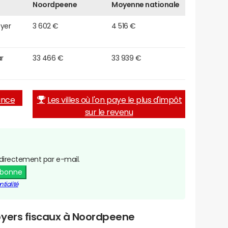
Noordpeene
Moyenne nationale
oyer
3 602 €
4 516 €
r
33 466 €
33 939 €
rance
Les villes où l'on paye le plus d'impôt
sur le revenu
directement par e-mail.
abonne
tialité
oyers fiscaux à Noordpeene