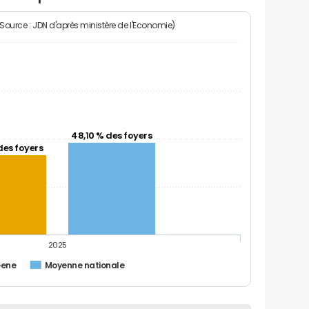
(Source : JDN d'après ministère de l'Economie)
48,10 % des foyers
des foyers
2025
eene
Moyenne nationale