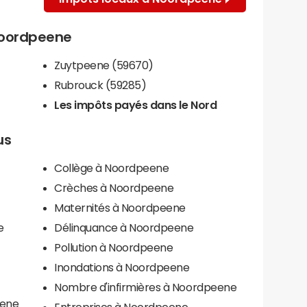
 Noordpeene
Zuytpeene (59670)
Rubrouck (59285)
Les impôts payés dans le Nord
us
Collège à Noordpeene
Crèches à Noordpeene
Maternités à Noordpeene
e
Délinquance à Noordpeene
Pollution à Noordpeene
Inondations à Noordpeene
Nombre d'infirmières à Noordpeene
eene
Entreprises à Noordpeene