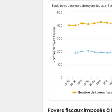
Evolution du nombre de foyers fiscaux (Sou
500
400
Nombre de foyers fiscaux
300
200
100
0
2005
20
2009
2006
2010
2007
2011
2008
Nombre de foyers fisc
Foyers fiscaux imposés à