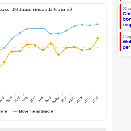
03 s
Source : JDN d'après ministère de l'Economie)
Cha
bon
res
21 se
Web
per
2014
2024
013
2015
2016
2017
2018
2019
2020
2021
2022
2023
2025
eene
Moyenne nationale