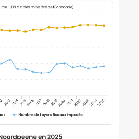
rce : JDN d'après ministère de l'Economie)
2024
2014
12
2019
2016
2023
2013
2020
2017
2021
2018
2025
2015
2022
Nombre de foyers fiscaux imposés
aux
 Noordpeene en 2025