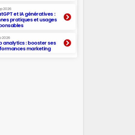
ep 2026
tGPT et IA génératives :
nes pratiques et usages
ponsables
p 2026
 analytics : booster ses
formances marketing