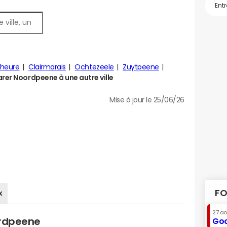
cheure
Clairmarais
Ochtezeele
Zuytpeene
er Noordpeene à une autre ville
Mise à jour le 25/06/26
FO
x
27 a
ordpeene
Goo