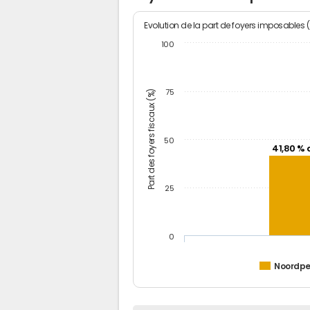
Evolution de la part de foyers imposables 
100
Part des foyers fiscaux (%)
75
50
41,80 % 
25
0
Noordp