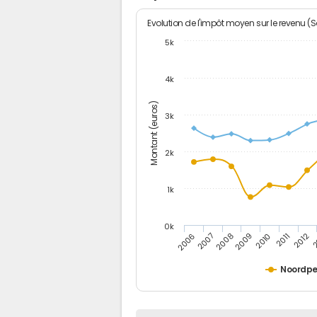
Evolution de l'impôt moyen sur le revenu (
5k
4k
Montant (euros)
3k
2k
1k
0k
2006
2007
2008
2009
2010
2011
2012
2
Noordp