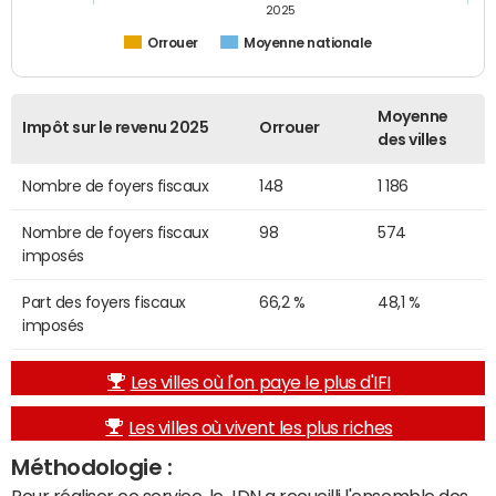
2025
Orrouer
Moyenne nationale
Moyenne
Impôt sur le revenu 2025
Orrouer
des villes
Nombre de foyers fiscaux
148
1 186
Nombre de foyers fiscaux
98
574
imposés
Part des foyers fiscaux
66,2 %
48,1 %
imposés
Les villes où l'on paye le plus d'IFI
Les villes où vivent les plus riches
Méthodologie :
Pour réaliser ce service, le JDN a recueilli l'ensemble des