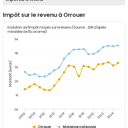
Impôt sur le revenu à Orrouer
Evolution de l'impôt moyen sur le revenu (Source : JDN d'après
ministère de l'Economie)
5k
4k
Montant (euros)
3k
2k
1k
0k
2014
2024
2010
2020
2012
2022
2006
2016
2008
2018
Orrouer
Moyenne nationale