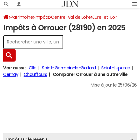
Patrimoine
Impôts
Centre-Val de Loire
Eure-et-Loir
Impôts à Orrouer (28190) en 2025
Orrouer
Impôt sur le revenu
Voir aussi :
Ollé
Saint-Germain-le-Gaillard
Saint-Luperce
Cernay
Chauffours
Comparer Orrouer à une autre ville
Mise à jour le 25/06/26
Impôt sur le revenu