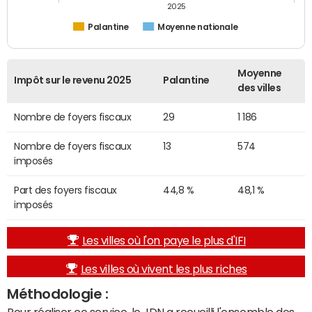
2025
Palantine
Moyenne nationale
Moyenne
Impôt sur le revenu 2025
Palantine
des villes
Nombre de foyers fiscaux
29
1 186
Nombre de foyers fiscaux
13
574
imposés
Part des foyers fiscaux
44,8 %
48,1 %
imposés
Les villes où l'on paye le plus d'IFI
Les villes où vivent les plus riches
Méthodologie :
Pour réaliser ce service, le JDN a recueilli l'ensemble des