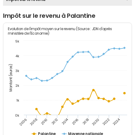
Impôt sur le revenu à Palantine
Evolution de l'impôt moyen sur le revenu (Source : JDN d'après
ministère de l'Economie)
5k
4k
Montant (euros)
3k
2k
1k
0k
2014
2024
2010
2020
2012
2022
2006
2016
2008
2018
Palantine
Moyenne nationale