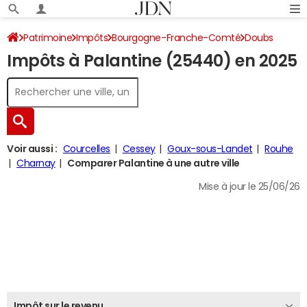
Patrimoine
Impôts
Bourgogne-Franche-Comté
Doubs
Impôts à Palantine (25440) en 2025
Palantine
Impôt sur le revenu
Voir aussi :
Courcelles
Cessey
Goux-sous-Landet
Rouhe
Charnay
Comparer Palantine à une autre ville
Mise à jour le 25/06/26
Impôt sur le revenu