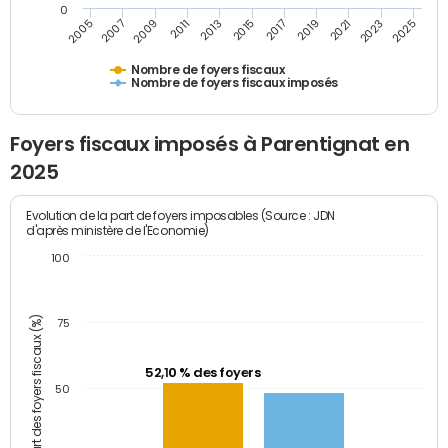
0
2009
2023
2017
2011
2025
2005
2019
2013
2007
2021
2015
Nombre de foyers fiscaux
Nombre de foyers fiscaux imposés
Foyers fiscaux imposés à Parentignat en
2025
Evolution de la part de foyers imposables (Source : JDN
d'après ministère de l'Economie)
100
Part des foyers fiscaux (%)
75
52,10 % des foyers
50