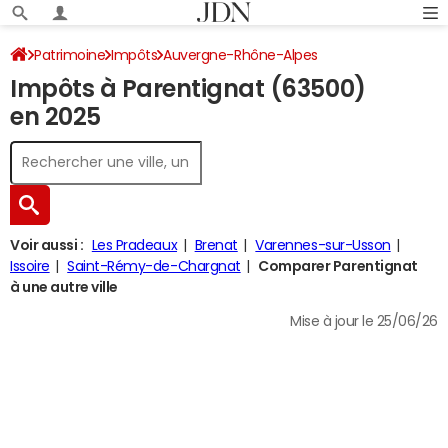
Patrimoine
Impôts
Auvergne-Rhône-Alpes
Impôts à Parentignat (63500)
Puy-de-Dôme
Parentignat
Impôt sur le revenu
en 2025
Voir aussi :
Les Pradeaux
Brenat
Varennes-sur-Usson
Issoire
Saint-Rémy-de-Chargnat
Comparer Parentignat
à une autre ville
Mise à jour le 25/06/26