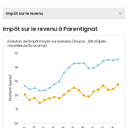
Impôt sur le revenu
Impôt sur le revenu à Parentignat
Evolution de l'impôt moyen sur le revenu (Source : JDN d'après
ministère de l'Economie)
5k
4k
Montant (euros)
3k
2k
1k
0k