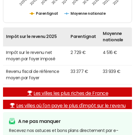
2014
2024
2010
2020
2012
2022
2006
2016
2008
2018
Parentignat
Moyenne nationale
Moyenne
Impôt sur le revenu 2025
Parentignat
nationale
Impôt sur le revenu net
2 729 €
4 516 €
moyen par foyer imposé
Revenu fiscal de référence
33 377 €
33 939 €
moyen par foyer
Les villes les plus riches de France
Les villes où l'on paye le plus d'impôt sur le revenu
A ne pas manquer
Recevez nos astuces et bons plans directement par e-