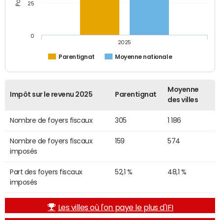
25
0
2025
Parentignat
Moyenne nationale
Moyenne
Impôt sur le revenu 2025
Parentignat
des villes
Nombre de foyers fiscaux
305
1 186
Nombre de foyers fiscaux
159
574
imposés
Part des foyers fiscaux
52,1 %
48,1 %
imposés
Les villes où l'on paye le plus d'IFI