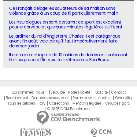
Ce Français déloge les squatteurs de sa maison sans
violence grâce à un coup de fil particulièrement malin
Les neurologues en sont certains : ce sport est excellent
pour le cerveau et quelques minutes régulières suffisent
Le jardinier du roi d'Angleterre Charles III est catégorique :
avant fin août, voici ce qu'il faut impérativement faire
dans son jardin
Il crée une entreprise de 10 millions de dollars en seulement
6 mois grâce à l'IA : voici la méthode de Ben Broca
Qui sommes-nous ?
L'équipe
Notre société
Publicité
Contact
Recrutement
Données personnelles
Paramétrer les cookies
Gérer Utiq
Tous les articles
RSS
Corrections
Mentions légales
Groupe Figaro
© 2025 CCM Benchmark