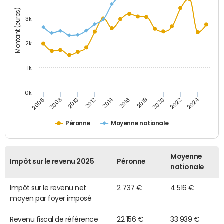
Montant (euros)
3k
2k
1k
0k
2014
2024
2010
2020
2012
2022
2006
2016
2008
2018
Péronne
Moyenne nationale
Moyenne
Impôt sur le revenu 2025
Péronne
nationale
Impôt sur le revenu net
2 737 €
4 516 €
moyen par foyer imposé
Revenu fiscal de référence
22 156 €
33 939 €