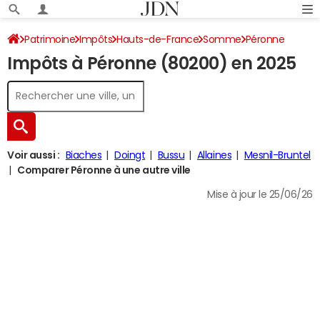
Patrimoine
Impôts
Hauts-de-France
Somme
Péronne
Impôts à Péronne (80200) en 2025
Impôt sur le revenu
Voir aussi :
Biaches
Doingt
Bussu
Allaines
Mesnil-Bruntel
Comparer Péronne à une autre ville
Mise à jour le 25/06/26